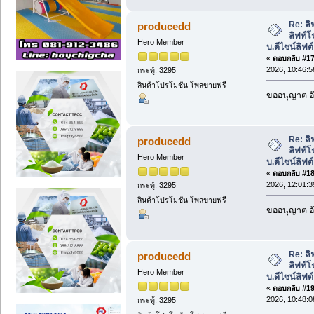
Re: ลิ
producedd
ลิฟท์โ
Hero Member
บ.ดีไซน์ลิฟต์ 
«
ตอบกลับ #17 
2026, 10:46:5
กระทู้: 3295
สินค้าโปรโมชั่น โพสขายฟรี
ขออนุญาต อั
Re: ลิ
producedd
ลิฟท์โ
Hero Member
บ.ดีไซน์ลิฟต์ 
«
ตอบกลับ #18 
2026, 12:01:3
กระทู้: 3295
สินค้าโปรโมชั่น โพสขายฟรี
ขออนุญาต อั
Re: ลิ
producedd
ลิฟท์โ
Hero Member
บ.ดีไซน์ลิฟต์ 
«
ตอบกลับ #19 
2026, 10:48:0
กระทู้: 3295