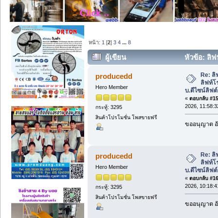
หน้า:
1
[
2
]
3
4
...
8
ผู้เขียน
หัวข้อ: ลิฟ
กระจก : บ.ดีไซน์ลิฟต์ เอ็นจิเนียริ่ง จำกัด
Re: ลิ
producedd
ลิฟท์โ
Hero Member
บ.ดีไซน์ลิฟต์ 
«
ตอบกลับ #15 
2026, 11:58:3
กระทู้: 3295
สินค้าโปรโมชั่น โพสขายฟรี
ขออนุญาต อั
Re: ลิ
producedd
ลิฟท์โ
Hero Member
บ.ดีไซน์ลิฟต์ 
«
ตอบกลับ #16 
2026, 10:18:4
กระทู้: 3295
สินค้าโปรโมชั่น โพสขายฟรี
ขออนุญาต อั