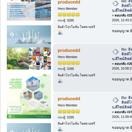
Re: ลิ
producedd
ลิฟท์โ
Hero Member
บ.ดีไซน์ลิฟต์ 
«
ตอบกลับ #25 
2026, 12:43:1
กระทู้: 3295
สินค้าโปรโมชั่น โพสขายฟรี
ขออนุญาต อั
Re: ลิ
producedd
ลิฟท์โ
Hero Member
บ.ดีไซน์ลิฟต์ 
«
ตอบกลับ #26 
2026, 10:58:2
กระทู้: 3295
สินค้าโปรโมชั่น โพสขายฟรี
ขออนุญาต อั
Re: ลิ
producedd
ลิฟท์โ
Hero Member
บ.ดีไซน์ลิฟต์ 
«
ตอบกลับ #27 
2026, 11:09:4
กระทู้: 3295
สินค้าโปรโมชั่น โพสขายฟรี
ขออนุญาต อั