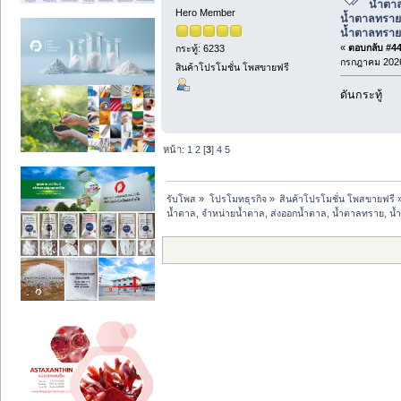
น้ำตาล
Hero Member
น้ำตาลทราย
น้ำตาลทรา
«
ตอบกลับ #44 
กระทู้: 6233
กรกฎาคม 2026
สินค้าโปรโมชั่น โพสขายฟรี
ดันกระทู้
หน้า:
1
2
[
3
]
4
5
รับโพส
»
โปรโมทธุรกิจ
»
สินค้าโปรโมชั่น โพสขายฟรี
น้ำตาล, จำหน่ายน้ำตาล, ส่งออกน้ำตาล, น้ำตาลทราย, 