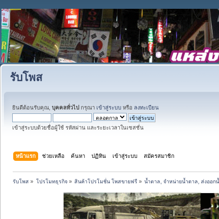
รับโพส
ยินดีต้อนรับคุณ,
บุคคลทั่วไป
กรุณา
เข้าสู่ระบบ
หรือ
ลงทะเบียน
เข้าสู่ระบบด้วยชื่อผู้ใช้ รหัสผ่าน และระยะเวลาในเซสชั่น
หน้าแรก
ช่วยเหลือ
ค้นหา
ปฏิทิน
เข้าสู่ระบบ
สมัครสมาชิก
รับโพส
»
โปรโมทธุรกิจ
»
สินค้าโปรโมชั่น โพสขายฟรี
»
น้ำตาล, จำหน่ายน้ำตาล, ส่งออ