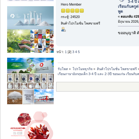
3-4 ปี
Hero Member
เรียนกับครูต
พูด
«
ตอบกลับ #29 
กระทู้: 24520
มิถุนายน 2026,
สินค้าโปรโมชั่น โพสขายฟรี
ขออนุญาติ ดั
หน้า:
1
[
2
]
3
4
5
รับโพส
»
โปรโมทธุรกิจ
»
สินค้าโปรโมชั่น โพสขายฟรี
เรียนภาษาอังกฤษเด็ก 3-4 ปี และ 2-3ปี ขอนแก่น เรียนกับคร