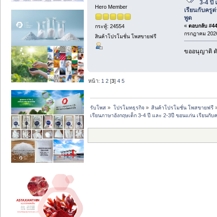
3-4 ปี
Hero Member
เรียนกับครูต
พูด
«
ตอบกลับ #44 
กระทู้: 24554
กรกฎาคม 2026
สินค้าโปรโมชั่น โพสขายฟรี
ขออนุญาติ ดั
หน้า:
1
2
[
3
]
4
5
รับโพส
»
โปรโมทธุรกิจ
»
สินค้าโปรโมชั่น โพสขายฟรี
เรียนภาษาอังกฤษเด็ก 3-4 ปี และ 2-3ปี ขอนแก่น เรียนกับคร