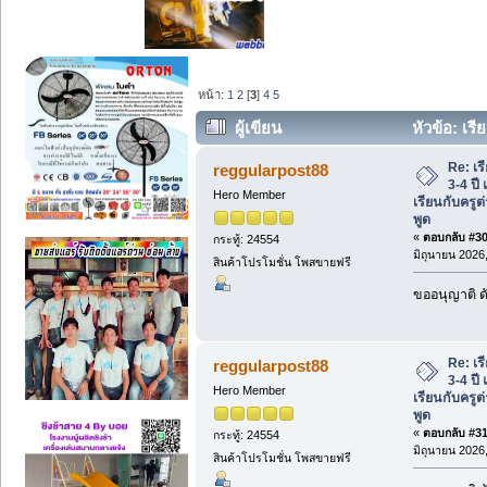
หน้า:
1
2
[
3
]
4
5
ผู้เขียน
หัวข้อ: เรี
ขอนแก่น เรียนกับครูต่างชาติ ฝึกการฟัง-พ
Re: เร
reggularpost88
3-4 ปี
Hero Member
เรียนกับครูต
พูด
«
ตอบกลับ #30 
กระทู้: 24554
มิถุนายน 2026,
สินค้าโปรโมชั่น โพสขายฟรี
ขออนุญาติ ดั
Re: เร
reggularpost88
3-4 ปี
Hero Member
เรียนกับครูต
พูด
«
ตอบกลับ #31 
กระทู้: 24554
มิถุนายน 2026,
สินค้าโปรโมชั่น โพสขายฟรี