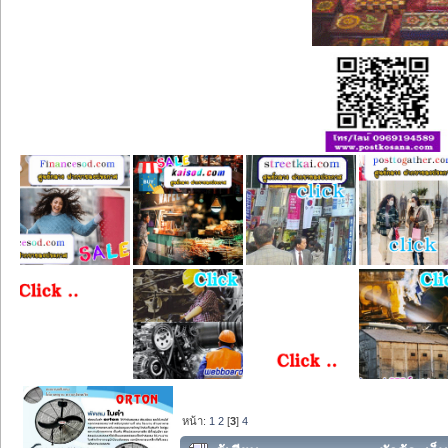
หน้า:
1
2
[
3
]
4