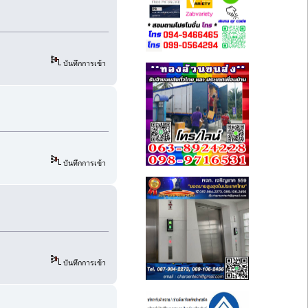
บันทึกการเข้า
บันทึกการเข้า
บันทึกการเข้า