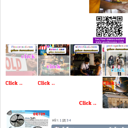
หน้า:
1
[
2
]
3
4