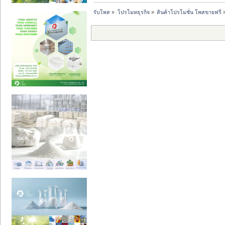
รับโพส
»
โปรโมทธุรกิจ
»
สินค้าโปรโมชั่น โพสขายฟรี