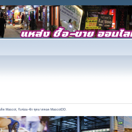
ลิต Mascot, รับซ่อม-ซัก ชุดมาสคอต MascotDD.