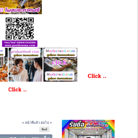
« หน้าที่แล้ว
ต่อไป »
พิมพ์