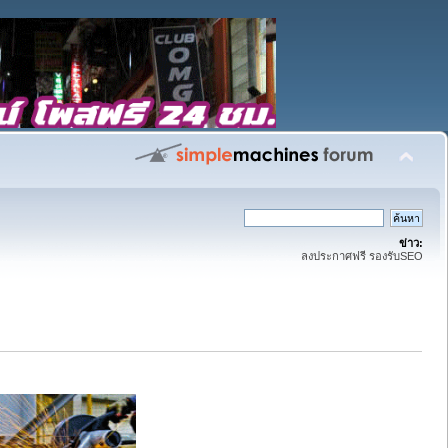
ข่าว:
ลงประกาศฟรี รองรับSEO