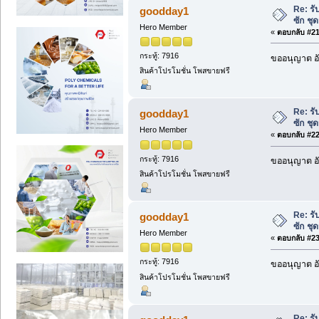
Re: รั
goodday1
ซัก ช
Hero Member
«
ตอบกลับ #21 
กระทู้: 7916
ขออนุญาต อั
สินค้าโปรโมชั่น โพสขายฟรี
Re: รั
goodday1
ซัก ช
Hero Member
«
ตอบกลับ #22 
กระทู้: 7916
ขออนุญาต อั
สินค้าโปรโมชั่น โพสขายฟรี
Re: รั
goodday1
ซัก ช
Hero Member
«
ตอบกลับ #23 
กระทู้: 7916
ขออนุญาต อั
สินค้าโปรโมชั่น โพสขายฟรี
Re: รั