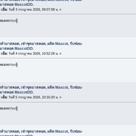
ุดมาสคอต MascotDD.
เมื่อ:
วันที่ 3 กรกฎาคม 2026, 09:07:08 น. »
พเดทกระทู้
บทำมาสคอต, เช่าชุดมาสคอต, ผลิต Mascot, รับซ่อม-
ุดมาสคอต MascotDD.
เมื่อ:
วันที่ 4 กรกฎาคม 2026, 10:52:28 น. »
พเดทกระทู้
บทำมาสคอต, เช่าชุดมาสคอต, ผลิต Mascot, รับซ่อม-
ุดมาสคอต MascotDD.
เมื่อ:
วันที่ 5 กรกฎาคม 2026, 10:16:20 น. »
พเดทกระทู้
บทำมาสคอต, เช่าชุดมาสคอต, ผลิต Mascot, รับซ่อม-