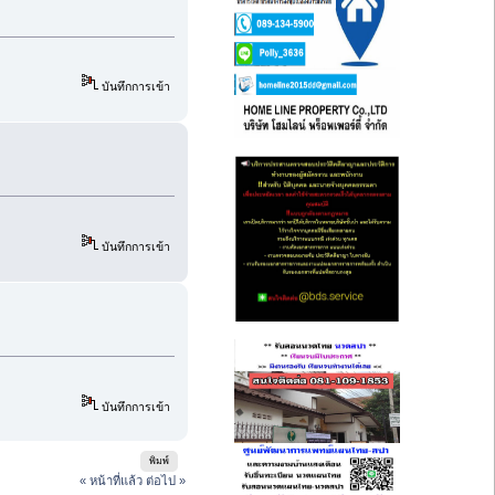
บันทึกการเข้า
บันทึกการเข้า
บันทึกการเข้า
พิมพ์
« หน้าที่แล้ว
ต่อไป »