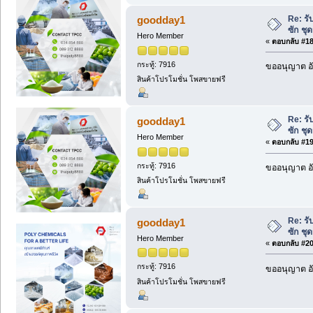
Re: รั
goodday1
ซัก ช
Hero Member
«
ตอบกลับ #18 
กระทู้: 7916
ขออนุญาต อั
สินค้าโปรโมชั่น โพสขายฟรี
Re: รั
goodday1
ซัก ช
Hero Member
«
ตอบกลับ #19 
กระทู้: 7916
ขออนุญาต อั
สินค้าโปรโมชั่น โพสขายฟรี
Re: รั
goodday1
ซัก ช
Hero Member
«
ตอบกลับ #20 
กระทู้: 7916
ขออนุญาต อั
สินค้าโปรโมชั่น โพสขายฟรี