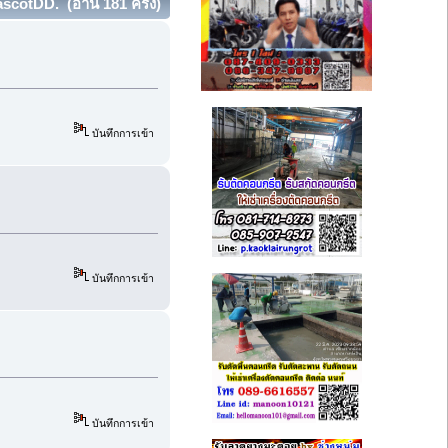
cotDD. (อ่าน 181 ครั้ง)
บันทึกการเข้า
บันทึกการเข้า
บันทึกการเข้า