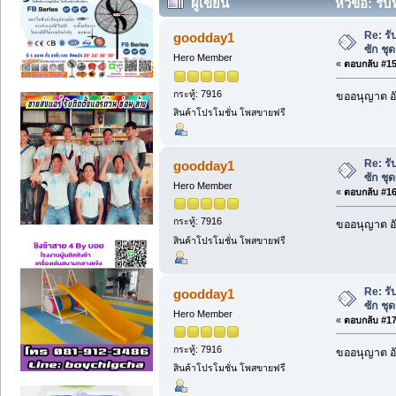
ผู้เขียน
หัวข้อ: รั
Re: รั
goodday1
ซัก ช
Hero Member
«
ตอบกลับ #15 
กระทู้: 7916
ขออนุญาต อั
สินค้าโปรโมชั่น โพสขายฟรี
Re: รั
goodday1
ซัก ช
Hero Member
«
ตอบกลับ #16 
กระทู้: 7916
ขออนุญาต อั
สินค้าโปรโมชั่น โพสขายฟรี
Re: รั
goodday1
ซัก ช
Hero Member
«
ตอบกลับ #17 
กระทู้: 7916
ขออนุญาต อั
สินค้าโปรโมชั่น โพสขายฟรี