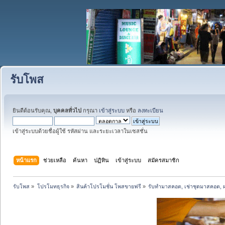
รับโพส
ยินดีต้อนรับคุณ,
บุคคลทั่วไป
กรุณา
เข้าสู่ระบบ
หรือ
ลงทะเบียน
เข้าสู่ระบบด้วยชื่อผู้ใช้ รหัสผ่าน และระยะเวลาในเซสชั่น
หน้าแรก
ช่วยเหลือ
ค้นหา
ปฏิทิน
เข้าสู่ระบบ
สมัครสมาชิก
รับโพส
»
โปรโมทธุรกิจ
»
สินค้าโปรโมชั่น โพสขายฟรี
»
รับทำมาสคอต, เช่าชุดมาสคอต, ผ