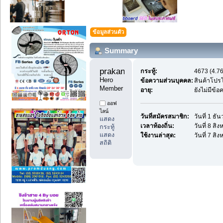
ข้อมูลส่วนตัว
Summary
prakan1c 
กระทู้:
4673 (4.76
Hero 
ข้อความส่วนบุคคล:
สินค้าโปร
Member
อายุ:
ยังไม่มีข้
ออฟ
ไลน์
วันที่สมัครสมาชิก:
วันที่ 1 ธ
แสดง
เวลาท้องถิ่น:
วันที่ 8 ส
กระทู้
แสดง
ใช้งานล่าสุด:
วันที่ 7 ส
สถิติ