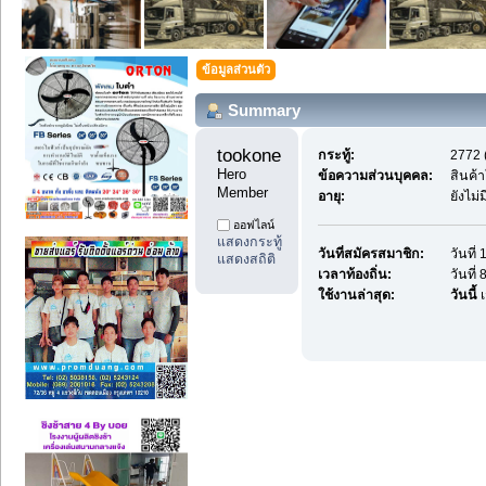
ข้อมูลส่วนตัว
Summary
tookonepost999 
กระทู้:
2772 (
Hero 
ข้อความส่วนบุคคล:
สินค้
Member
อายุ:
ยังไม่
ออฟไลน์
แสดงกระทู้
วันที่สมัครสมาชิก:
วันที
แสดงสถิติ
เวลาท้องถิ่น:
วันที่
ใช้งานล่าสุด:
วันนี้
เ