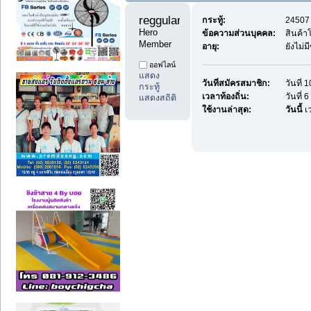
reggularpost88 
กระทู้:
24507 
Hero 
ข้อความส่วนบุคคล:
สินค้า
Member
อายุ:
ยังไม่
ออฟไลน์
แสดง
วันที่สมัครสมาชิก:
วันที่
กระทู้
เวลาท้องถิ่น:
วันที่
แสดงสถิติ
ใช้งานล่าสุด:
วันนี้
เว