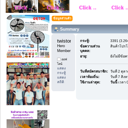
ข้อมูลส่วนตัว
Summary
twistone1 
กระทู้:
3391 (3.264
Hero 
ข้อความส่วน
สินค้าโปรโ
Member
บุคคล:
อายุ:
ยังไม่มีข้อ
ออฟ
ไลน์
แสดง
วันที่สมัครสมาชิก:
วันที่ 2 ตุ
กระทู้
เวลาท้องถิ่น:
วันที่ 7 สิ
แสดง
สถิติ
ใช้งานล่าสุด:
วันนี้
เวลา 0