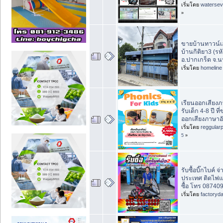
เริ่มโดย
waterse
»
ขายบ้านทาวน์เฮา
บ้านกิติยา3 (ร
อ.ปากเกร็ด จ.น
เริ่มโดย
homeline
เรียนออกเสียง
รับเด็ก 4-8 ปี ท
ออกเสียงภาษาอ
เริ่มโดย
reggular
5
»
รับซื้อบิ๊กไบค์ จ่
ประเทศ ติดไฟแ
ซื้อ โทร 08740
เริ่มโดย
factoryd