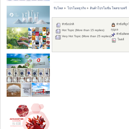
รับโพส
»
โปรโมทธุรกิจ
»
สินค้าโปรโมชั่น โพสขายฟรี
หัวข้อปกติ
หัวข้อที่ถูก
กุญแจ
Hot Topic (More than 15 replies)
หัวข้อติดห
Very Hot Topic (More than 25 replies)
โพลล์