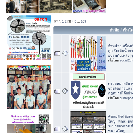
หน้า:
1
2
[
3
]
4
5
...
109
หัวข้อ
/
เริ่มโ
จำหน่ายเครื่อง
ถูก รับเติมน้ำยา
อบรมดับเพลิง |ร
เริ่มโดย
social2th
ตรวจหมายจับ เ
ช่วยจัดการและ
กฎหมายได้อย่าง
เริ่มโดย
publicpo
พัดลมยักษ์ติด
ใหญ่ | พัดลมยักษ
ระบายอากาศ สำห
ขนาดใหญ่