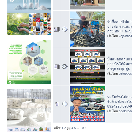
รับซื้อสายไฟเก่
จ่ายสด ร้านสมพร 
กรุงเทพฯ และ
เริ่มโดย
kajaikao
ปั๊มลมอุตสาหกร
อย่างไรให้คุ้มค
สกรูและลูกสูบ
เริ่มโดย
getuppos
รถรับจ้างไปลา
รับจ้างส่งของไ
8924228 098-9
เริ่มโดย
coolprod
หน้า:
1
2
[
3
]
4
5
...
109