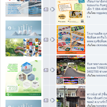
เรียนภาษาอังกฤ
ขอนแก่น กับครูต
เล็ก T: 084-404
เริ่มโดย
reggular
5
»
โรงงานผลิต ถุงซ
ซิปล็อค สกรีนโลโ
www.ถุงซิปล็อค
เริ่มโดย
clicktod
รับลาดยางมะตอย
มะตอย T:09823
3402700.ช่างหน
เริ่มโดย
twistone
ทาวน์เฮาส์ 2ชั้น
รัตนาธิเบศร์ (ร
ซอย2 ต.บางรักใ
เริ่มโดย
homeline