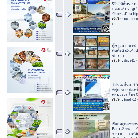
รีวิวไม้กั้นระบ
มอเตอร์ประตูเล
ป้ายทะเบียน hi
เริ่มโดย
bestpost
»
ตู้ซาวน่า เตาซ
ติดตั้งบิ้วอินทั่
ซาวน่า
เริ่มโดย
dilive11
โปรโมชั่นแอร์บ
ที่สุด! ขายส่งเ
ครบวงจร โทร 0
เริ่มโดย
foraliv11
พัดลมอุตสาหกรร
Fan) เลือกอย่างไ
ระบายอากาศดีเย