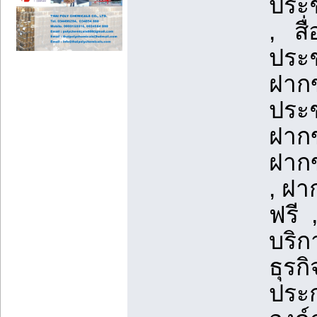
ประช
, สื
ประช
ฝากข
ประช
ฝากข
ฝากข
, ฝา
ฟรี 
บริก
ธุรก
ประก