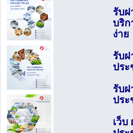
รับฝ
บริก
ง่าย
รับฝ
ประช
รับฝ
ประช
เว็บ
ประช