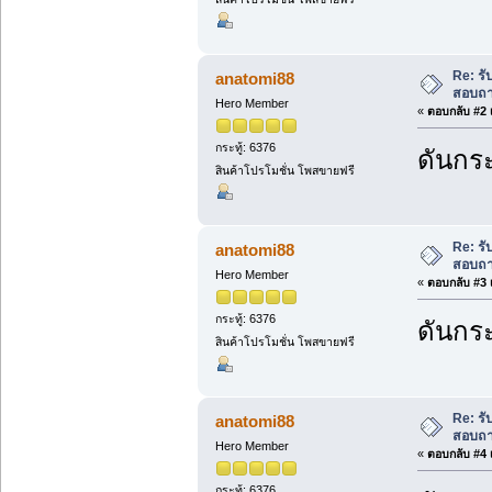
Re: รั
anatomi88
สอบถา
Hero Member
«
ตอบกลับ #2 เ
กระทู้: 6376
ดันกระ
สินค้าโปรโมชั่น โพสขายฟรี
Re: รั
anatomi88
สอบถา
Hero Member
«
ตอบกลับ #3 เ
กระทู้: 6376
ดันกระ
สินค้าโปรโมชั่น โพสขายฟรี
Re: รั
anatomi88
สอบถา
Hero Member
«
ตอบกลับ #4 เ
กระทู้: 6376