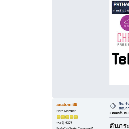
Re: รั
anatomi88
สอบถา
Hero Member
«
ตอบกลับ #1 เ
กระทู้: 6376
ดันกระ
สินค้าโปรโมชั่น โพสขายฟรี