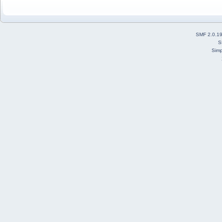
SMF 2.0.1
S
Simp