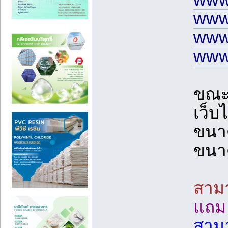
www
www
www
ขณะน
เว็บ
ขนา
ขนา
สามา
แถม
สามา