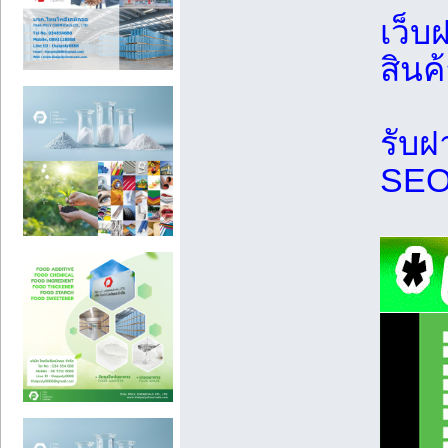
เว็บ
สินค
รับฝ
SE