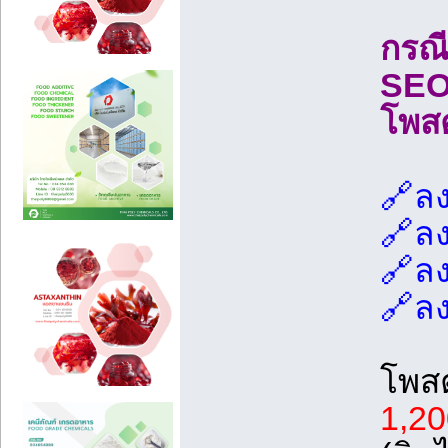
กรณี
SE
โพสต
🔗ลง
🔗ลง
🔗ลง
🔗ลง
โพสต
1,20