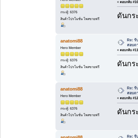
«
ตอบกลับ #10 
กระทู้: 6376
ดันกระ
สินค้าโปรโมชั่น โพสขายฟรี
Re: รั
anatomi88
สอบถา
Hero Member
«
ตอบกลับ #11 
กระทู้: 6376
ดันกระ
สินค้าโปรโมชั่น โพสขายฟรี
Re: รั
anatomi88
สอบถา
Hero Member
«
ตอบกลับ #12 
กระทู้: 6376
ดันกระ
สินค้าโปรโมชั่น โพสขายฟรี
Re: รั
anatomi88