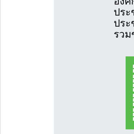
องค์
ประช
ประช
รวมข