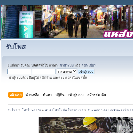
รับโพส
ยินดีต้อนรับคุณ,
บุคคลทั่วไป
กรุณา
เข้าสู่ระบบ
หรือ
ลงทะเบียน
เข้าสู่ระบบด้วยชื่อผู้ใช้ รหัสผ่าน และระยะเวลาในเซสชั่น
หน้าแรก
ช่วยเหลือ
ค้นหา
ปฏิทิน
เข้าสู่ระบบ
สมัครสมาชิก
รับโพส
»
โปรโมทธุรกิจ
»
สินค้าโปรโมชั่น โพสขายฟรี
»
รับฝากข่าว ติด Backlinks เพื่