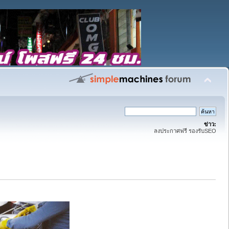
ข่าว:
ลงประกาศฟรี รองรับSEO