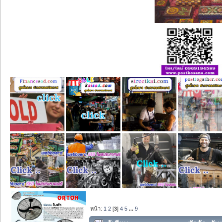
หน้า:
1
2
[
3
]
4
5
...
9