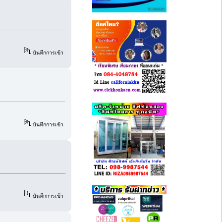
บันทึกการเข้า
บันทึกการเข้า
บันทึกการเข้า