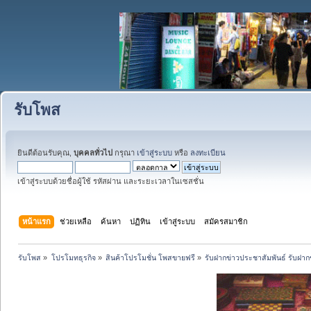
รับโพส
ยินดีต้อนรับคุณ,
บุคคลทั่วไป
กรุณา
เข้าสู่ระบบ
หรือ
ลงทะเบียน
เข้าสู่ระบบด้วยชื่อผู้ใช้ รหัสผ่าน และระยะเวลาในเซสชั่น
หน้าแรก
ช่วยเหลือ
ค้นหา
ปฏิทิน
เข้าสู่ระบบ
สมัครสมาชิก
รับโพส
»
โปรโมทธุรกิจ
»
สินค้าโปรโมชั่น โพสขายฟรี
»
รับฝากข่าวประชาสัมพันธ์ รับฝาก