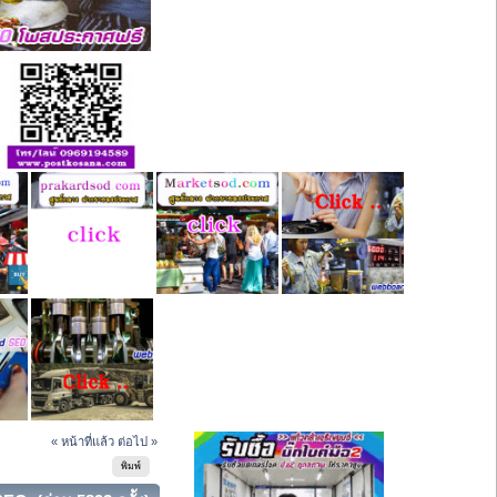
« หน้าที่แล้ว
ต่อไป »
พิมพ์