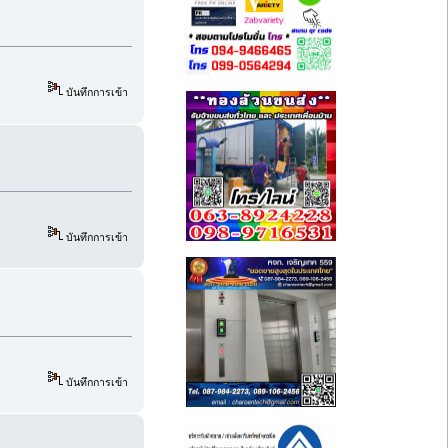
บันทึกการเข้า
บันทึกการเข้า
บันทึกการเข้า