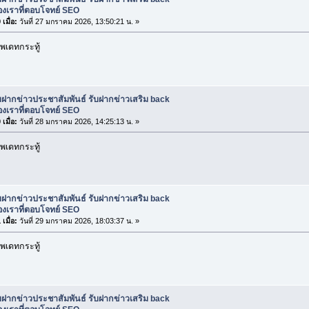
องเราที่ตอบโจทย์ SEO
เมื่อ:
วันที่ 27 มกราคม 2026, 13:50:21 น. »
พเดทกระทู้
บฝากข่าวประชาสัมพันธ์ รับฝากข่าวเสริม back
องเราที่ตอบโจทย์ SEO
เมื่อ:
วันที่ 28 มกราคม 2026, 14:25:13 น. »
พเดทกระทู้
บฝากข่าวประชาสัมพันธ์ รับฝากข่าวเสริม back
องเราที่ตอบโจทย์ SEO
เมื่อ:
วันที่ 29 มกราคม 2026, 18:03:37 น. »
พเดทกระทู้
บฝากข่าวประชาสัมพันธ์ รับฝากข่าวเสริม back