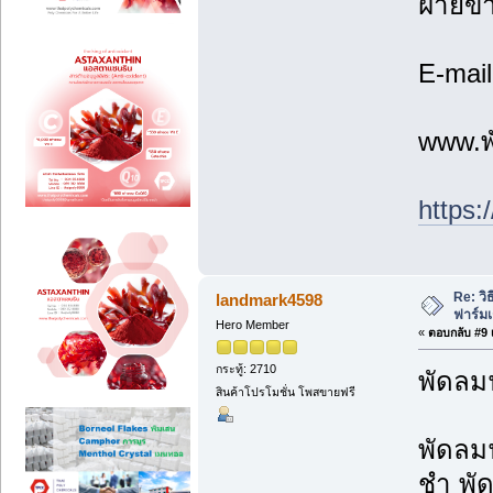
ฝ่ายข
E-mai
www.พ
https:
Re: วิ
landmark4598
ฟาร์ม
Hero Member
«
ตอบกลับ #9 เ
กระทู้: 2710
พัดลม
สินค้าโปรโมชั่น โพสขายฟรี
พัดลม
ชำ พั