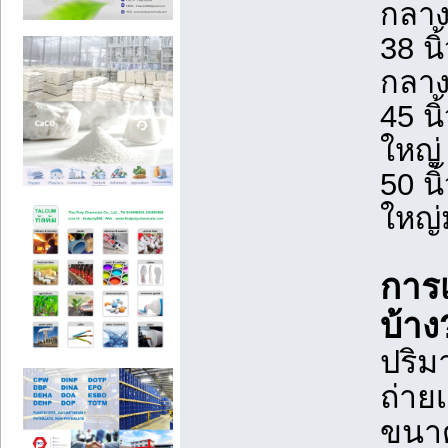
กลา
38 น
กลาง
45 น
ใหญ่
50 น
ใหญ่
การเ
บ้าง
ปริ
ถ่าย
ขนาด