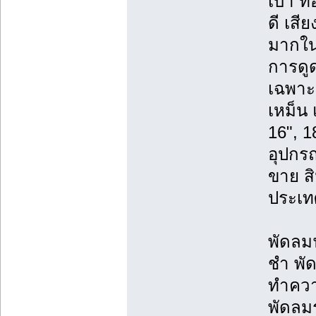
เบา ท
ดี เสี
มากใน
การดู
เฉพาะจ
เหม็น 
16", 1
อุปกร
ขาย ส
ประเท
พัดลม
ชำ พั
ทำความ
พัดลม