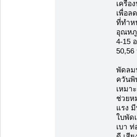
เครื่
เพื่อ
ที่ทำห
อุณหภ
4-15 อ
50,56 น
พัดลมฟ
ควันพิ
เหมาะก
ช่วยหม
แรง ม
ใบพัดแ
เบา ท
ดี เสี