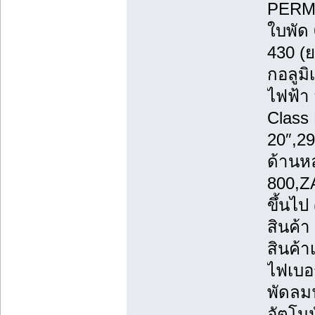
PERM
ใบพัด
430 (ย
กอลูมิ
ไฟฟ้า
Class
20″,29
ด้านห
800,Z
ขึ้นไ
สินค้
สินค้า
ไฟเบอร
พัดลม
อัตโนม