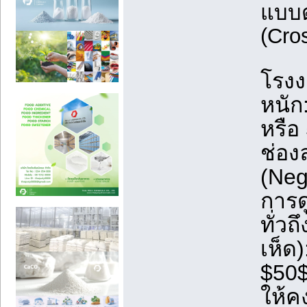
แบบต
(Cros
โรง
หนัก
หรือ
ช่อง
(Neg
การด
ทั่วถ
เห็ด
$50$
ให้ค