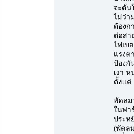
จะดันใ
ไม่ว่า
ต้องก
ต่อสา
ไฟเบอ
แรงตา
ป้องก
เงา ห
ตั้งแต
พัดลม
ในฟาร
ประหย
(พัดลม