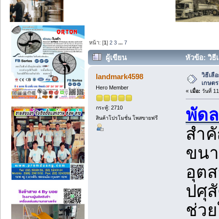
หน้า: [
1
]
2
3
...
7
ผู้เขียน
หัวข้อ: วิ
วิธีเล
landmark4598
เกษตร
Hero Member
«
เมื่อ:
วันที่ 1
กระทู้: 2710
พัด
สินค้าโปรโมชั่น โพสขายฟรี
สำค
ขนา
อุตส
ปศุส
ช่วย