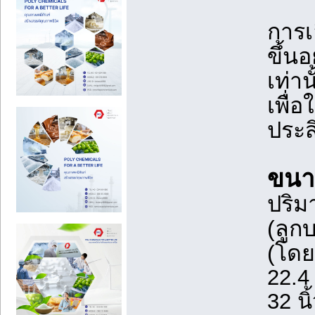
การ
ขึ้น
เท่า
เพื่
ประส
ขนา
ปริ
(ลูกบ
(โด
22.4 
32 น