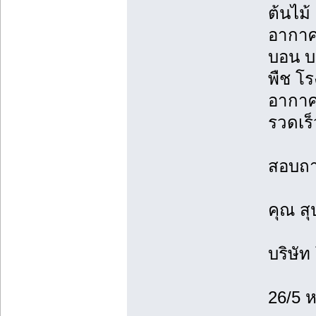
ต้นไม้
อากาศใ
บอน บ
พืช โร
อากาศ
รวดเร็
สอบถาม
คุณ ส
บริษัท
26/5 