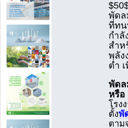
$50$ 
พัดล
ที่ท
กำลั
สำหร
พลัง
ต่ำ 
พัดล
หรือ
โรงง
ตั้ง
พั
ตามจ