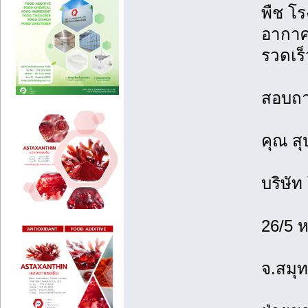
พืช โร
อากาศ
รวดเร็
สอบถาม
คุณ ส
บริษัท
26/5 
จ.สมุ