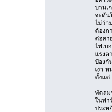
บานเก
จะดันใ
ไม่ว่า
ต้องก
ต่อสา
ไฟเบอ
แรงตา
ป้องก
เงา ห
ตั้งแต
พัดลม
ในฟาร
ประหย