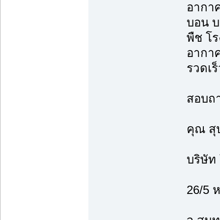
อากาศใ
บอน บ
พืช โร
อากาศ
รวดเร็
สอบถาม
คุณ ส
บริษัท
26/5 