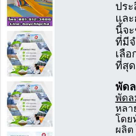
ประ
และก
นี้จ
ที่ม
เลือ
ที่สุด
พัดล
พัดล
หลาย
โดยท
ผลิต 