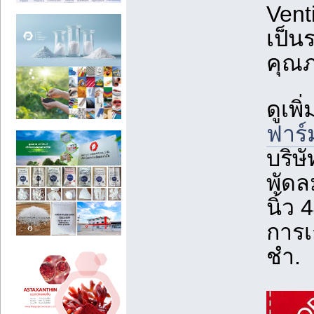
Vent
เป็นร
คุณ
ดูเพิ่
ฟาร์
บริษ
พัดลม
นิ้ว 
การเ
ชำ.