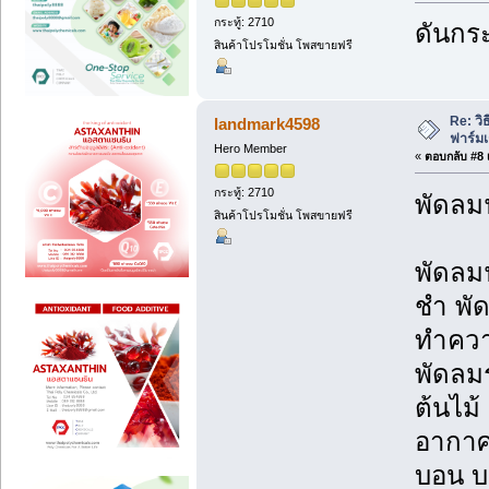
กระทู้: 2710
ดันกระ
สินค้าโปรโมชั่น โพสขายฟรี
Re: วิ
landmark4598
ฟาร์ม
Hero Member
«
ตอบกลับ #8 เ
กระทู้: 2710
พัดลม
สินค้าโปรโมชั่น โพสขายฟรี
พัดลม
ชำ พั
ทำความ
พัดลม
ต้นไม้
อากาศใ
บอน บ