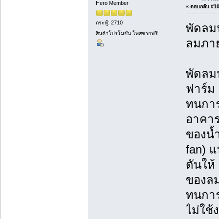
Hero Member
«
ตอบกลับ #10 
กระทู้: 2710
พัดลม
สินค้าโปรโมชั่น โพสขายฟรี
ลมภาย
พัดลม
ฟาร์ม
ทนการ
อาคาร
ของน้
fan) แ
ดันให
ของลม
ทนการ
ไม่ใช