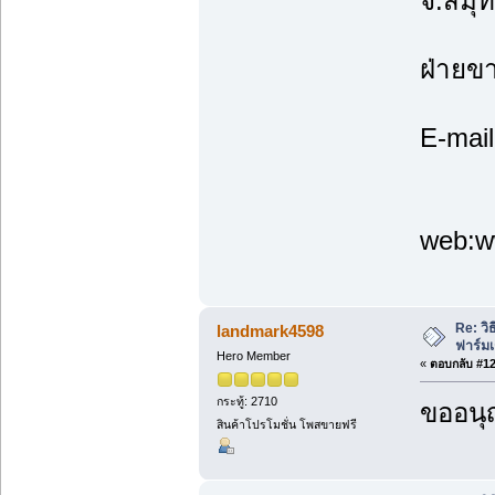
จ.สมุ
ฝ่ายข
E-mai
web:w
Re: วิ
landmark4598
ฟาร์ม
Hero Member
«
ตอบกลับ #12 
กระทู้: 2710
ขออนุ
สินค้าโปรโมชั่น โพสขายฟรี