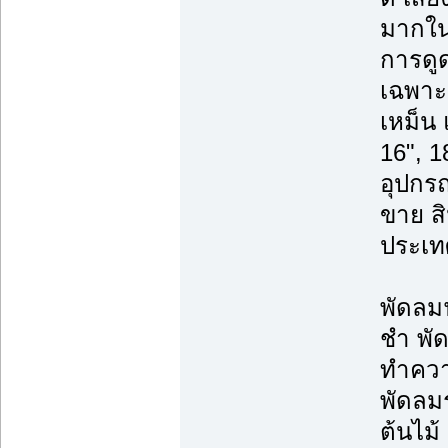
มากใน
การดู
เฉพาะจ
เหม็น 
16", 1
อุปกร
ขาย ส
ประเท
พัดลม
ชำ พั
ทำความ
พัดลม
ต้นไม้