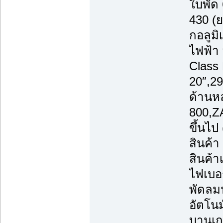
ใบพัด
430 (ย
กอลูมิ
ไฟฟ้า
Class
20″,29
ด้านห
800,Z
ขึ้นไ
สินค้
สินค้า
ไฟเบอร
พัดลม
อัตโนม
บานเก