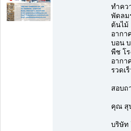
ทำความ
พัดลม
ต้นไม้
อากาศใ
บอน บ
พืช โร
อากาศ
รวดเร็
สอบถาม
คุณ ส
บริษัท