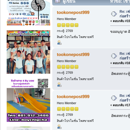
ผู้เขียน
หัวข้อ: เช่
Re: เช
tookonepost999
ก่อสร้า
Hero Member
«
ตอบกลับ #15 
กระทู้: 2769
ขออนุญาต อั
สินค้าโปรโมชั่น โพสขายฟรี
Re: เช
tookonepost999
ก่อสร้า
Hero Member
«
ตอบกลับ #16 
กระทู้: 2769
อัพเดทกระทู้
สินค้าโปรโมชั่น โพสขายฟรี
Re: เช
tookonepost999
ก่อสร้า
Hero Member
«
ตอบกลับ #17 
กระทู้: 2769
อัพเดทกระทู้
สินค้าโปรโมชั่น โพสขายฟรี