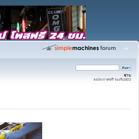
ข่าว:
ลงประกาศฟรี รองรับSEO