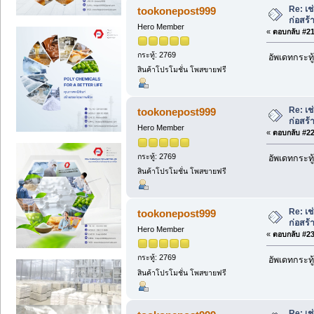
Re: เช
tookonepost999
ก่อสร้า
Hero Member
«
ตอบกลับ #21 
กระทู้: 2769
อัพเดทกระทู้
สินค้าโปรโมชั่น โพสขายฟรี
Re: เช
tookonepost999
ก่อสร้า
Hero Member
«
ตอบกลับ #22 
กระทู้: 2769
อัพเดทกระทู้
สินค้าโปรโมชั่น โพสขายฟรี
Re: เช
tookonepost999
ก่อสร้า
Hero Member
«
ตอบกลับ #23 
กระทู้: 2769
อัพเดทกระทู้
สินค้าโปรโมชั่น โพสขายฟรี
Re: เช