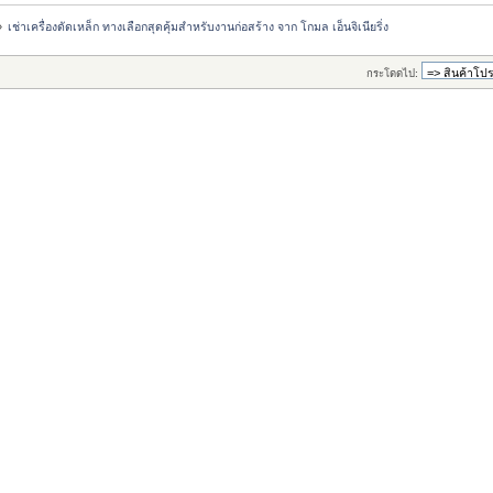
»
เช่าเครื่องดัดเหล็ก ทางเลือกสุดคุ้มสำหรับงานก่อสร้าง จาก โกมล เอ็นจิเนียริ่ง
กระโดดไป: