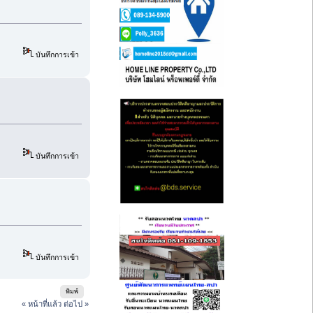
บันทึกการเข้า
บันทึกการเข้า
บันทึกการเข้า
พิมพ์
« หน้าที่แล้ว
ต่อไป »