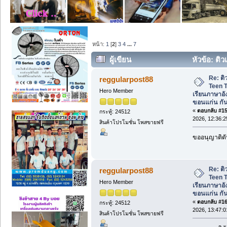
หน้า:
1
[
2
]
3
4
...
7
ผู้เขียน
หัวข้อ: ติ
เรียนภาษาอังกฤษปิดเทอม ขอนแก่น กันเถอ
Re: ต
reggularpost88
Teen T
Hero Member
เรียนภาษาอ
ขอนแก่น กั
«
ตอบกลับ #15 
กระทู้: 24512
2026, 12:36:2
สินค้าโปรโมชั่น โพสขายฟรี
ขออนุญาติดั
Re: ต
reggularpost88
Teen T
Hero Member
เรียนภาษาอ
ขอนแก่น กั
«
ตอบกลับ #16 
กระทู้: 24512
2026, 13:47:0
สินค้าโปรโมชั่น โพสขายฟรี