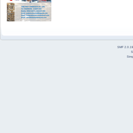
SMF 2.0.1
S
Simp