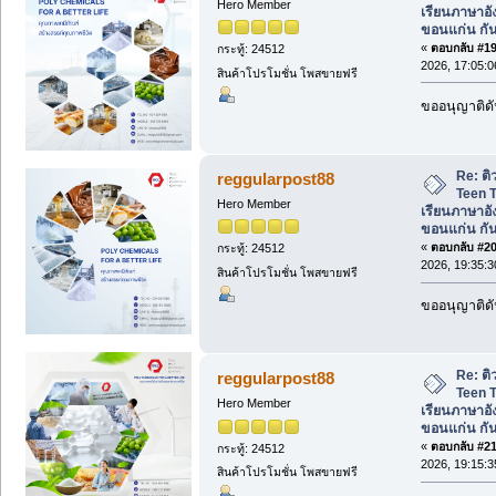
Hero Member
เรียนภาษาอ
ขอนแก่น กั
«
ตอบกลับ #19 
กระทู้: 24512
2026, 17:05:0
สินค้าโปรโมชั่น โพสขายฟรี
ขออนุญาติดั
Re: ต
reggularpost88
Teen T
Hero Member
เรียนภาษาอ
ขอนแก่น กั
«
ตอบกลับ #20 
กระทู้: 24512
2026, 19:35:3
สินค้าโปรโมชั่น โพสขายฟรี
ขออนุญาติดั
Re: ต
reggularpost88
Teen T
Hero Member
เรียนภาษาอ
ขอนแก่น กั
«
ตอบกลับ #21 
กระทู้: 24512
2026, 19:15:3
สินค้าโปรโมชั่น โพสขายฟรี