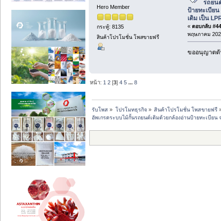
รถยนต์
Hero Member
ป้ายทะเบีย
เดิม เป็น LP
«
ตอบกลับ #44 
กระทู้: 8135
พฤษภาคม 2026
สินค้าโปรโมชั่น โพสขายฟรี
ขออนุญาตดัน
หน้า:
1
2
[
3
]
4
5
...
8
รับโพส
»
โปรโมทธุรกิจ
»
สินค้าโปรโมชั่น โพสขายฟรี
อัพเกรดระบบไม้กั้นรถยนต์เดิมด้วยกล้องอ่านป้ายทะเบีย