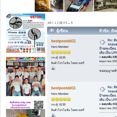
หน้า:
1
2
[
3
]
4
5
...
8
ผู้เขียน
หัวข้อ: อั
ป้ายทะเบียน จากระบบทาบบัตรเดิม เป็น L
Re: อั
bestpostdd11
รถยนต์
Hero Member
ป้ายทะเบีย
เดิม เป็น LP
«
ตอบกลับ #30 
กระทู้: 8135
พฤษภาคม 2026
สินค้าโปรโมชั่น โพสขายฟรี
ขออนุญาตดัน
Re: อั
bestpostdd11
รถยนต์
Hero Member
ป้ายทะเบีย
เดิม เป็น LP
«
ตอบกลับ #31 
กระทู้: 8135
พฤษภาคม 2026
สินค้าโปรโมชั่น โพสขายฟรี