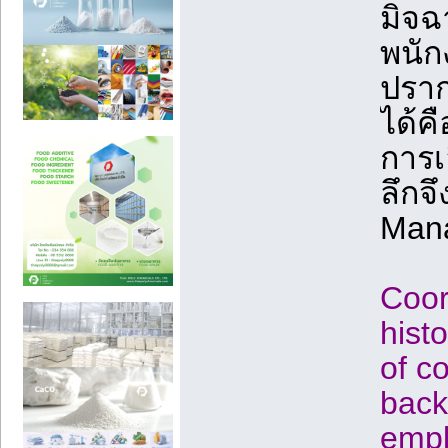
มิจฉ
พนัก
ปราก
ได้ค
การเ
ลึกจ
Man
Coor
histo
of c
back
empl