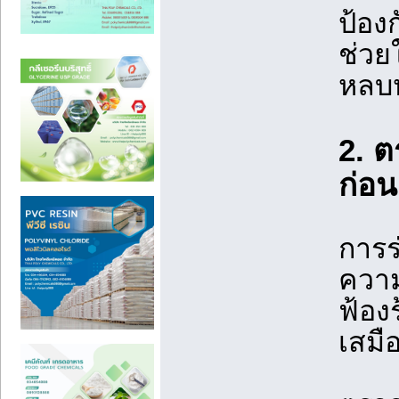
ป้อง
ช่วย
หลบห
2. ต
ก่อ
การร
ความ
ฟ้อง
เสมื