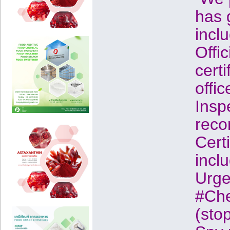
has 
inclu
Offi
certi
offi
Insp
reco
Cert
incl
Urge
#Che
(stop