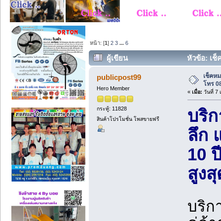
หน้า: [
1
]
2
3
...
6
ผู้เขียน
หัวข้อ: เช
เช็คหม
publicpost99
โทร 0
Hero Member
«
เมื่อ:
วันที่ 
กระทู้: 11828
บริ
สินค้าโปรโมชั่น โพสขายฟรี
ลึก 
10 ป
สูงส
บริก