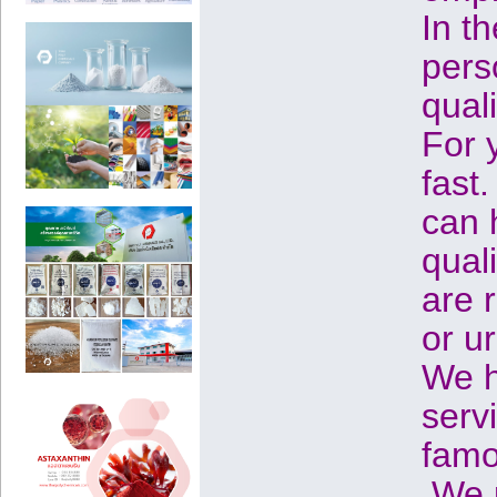
In t
pers
quali
For 
fast
can 
qual
are 
or u
We h
serv
famo
We p