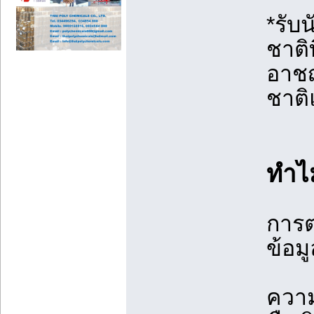
*รับ
ชาติ
อาชญ
ชาต
ทำไม
การต
ข้อมู
ความ