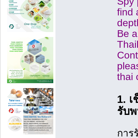
Spy 
find
dept
Be a
Thai
Cont
plea
thai
1. เ
รับพ
การร