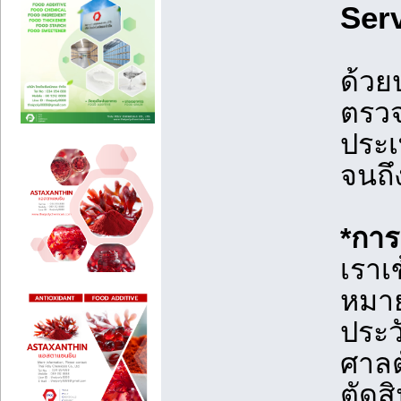
Ser
ด้วย
ตรวจ
ประเ
จนถึ
*กา
เราเ
หมาย
ประวั
ศาลตั
ตัดส