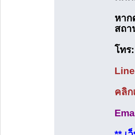
หากค
สถาน
โทร
Line
คลิกเ
Ema
** เว