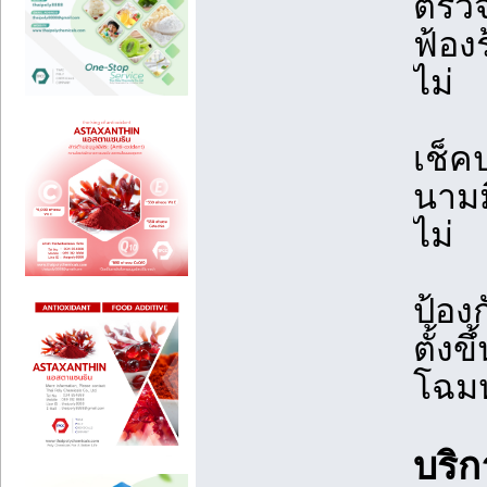
ตรวจ
ฟ้อง
ไม่
เช็ค
นามม
ไม่
ป้อง
ตั้ง
โฉมห
บริ