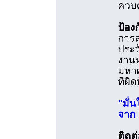
ควบค
ป้อง
การล
ประว
งานห
มหาศ
ที่ผ
"มั่
จาก 
ติดต่