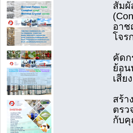
สัมผ
(Con
อาชญ
โจรก
คัดก
ย้อน
เสี่ยง
สร้า
ตรวจ
กับค