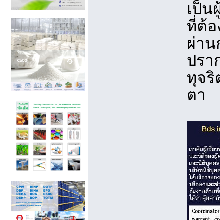
เป็น
ที่ต
ผ่าน
ปราก
ทุจร
ตา