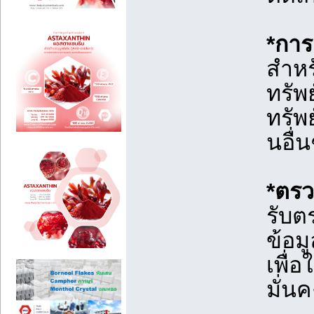
*การ
สำหร
ทรัพ
ทรัพย
นอื่
*ตรว
รับต
ข้อม
เพื่
มั่น