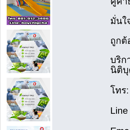
คู่ค้
มั่น
ถูกต
บริก
นิติ
โทร
Line