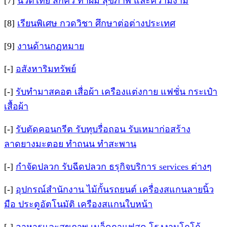
[7]
นวดไทย สักคิ้ว ทำผม สุขภาพ และความงาม
[8]
เรียนพิเศษ กวดวิชา ศึกษาต่อต่างประเทศ
[9]
งานด้านกฏหมาย
[-]
อสังหาริมทรัพย์
[-]
รับทำมาสคอต เสื่อผ้า เครืองแต่งกาย แฟชั่น กระเป๋า
เสื้อผ้า
[-]
รับตัดคอนกรีต รับทุบรื่อถอน รับเหมาก่อสร้าง
ลาดยางมะตอย ทำถนน ทำสะพาน
[-]
กำจัดปลวก รับฉีดปลวก ธรุกิจบริการ services ต่างๆ
[-]
อุปกรณ์สำนักงาน ไม้กั้นรถยนต์ เครื่องสแกนลายนิ้ว
มือ ประตูอัตโนมัติ เครืองสแกนใบหน้า