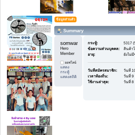
ข้อมูลส่วนตัว
Summary
somwangyu1 
กระทู้:
5317 (5
Hero 
ข้อความส่วนบุคคล:
สินค้า
Member
อายุ:
ยังไม่ม
ออฟไลน์
แสดง
วันที่สมัครสมาชิก:
วันที่ 
กระทู้
เวลาท้องถิ่น:
วันที่ 
แสดงสถิติ
ใช้งานล่าสุด:
วันที่ 