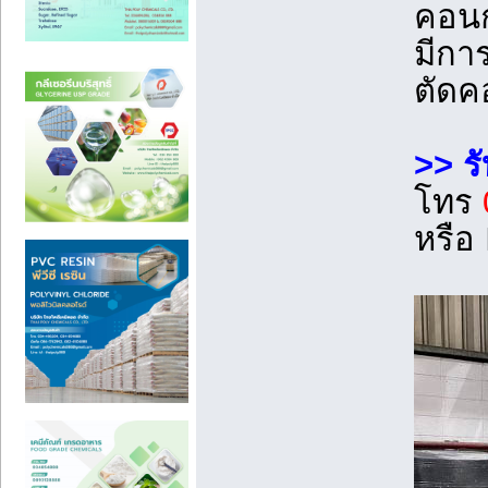
คอนก
มีกา
ตัดคอ
>> ร
โทร
หรือ