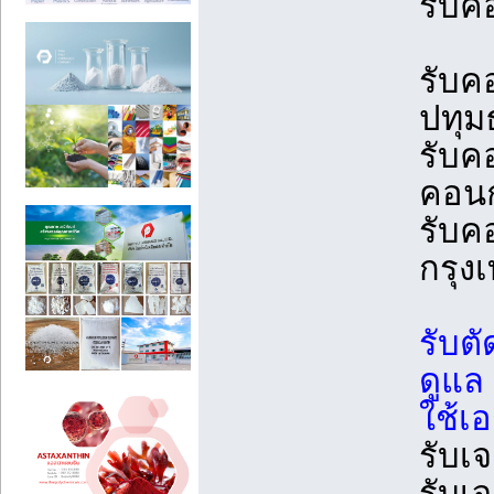
รับค
รับค
ปทุม
รับค
คอนก
รับค
กรุ
รับต
ดูแล
ใช้เอ
รับเ
รับเ