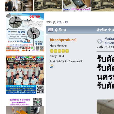
หน้า: [
1
]
2
3
...
43
ผู้เขียน
หัวข้อ: รั
รับตั
hitechproduct1
085-9
Hero Member
«
เมื่อ:
วันที่ 2
กระทู้: 9084
รับต
สินค้าโปรโมชั่น โพสขายฟรี
รับต
นคร
รับต