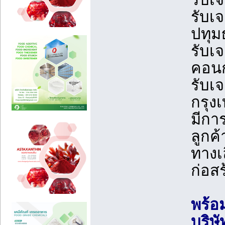
รับเ
ปทุม
รับเ
คอนก
รับเ
กรุ
มีกา
ลูกค
ทางเ
ก่อสร
พร้อ
บริษั