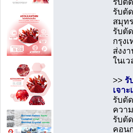
รับต
รับตั
สมุท
รับตั
กรุง
ส่งง
ในเว
>>
รั
เจาะเ
รับตั
ควา
รับตั
คอนก