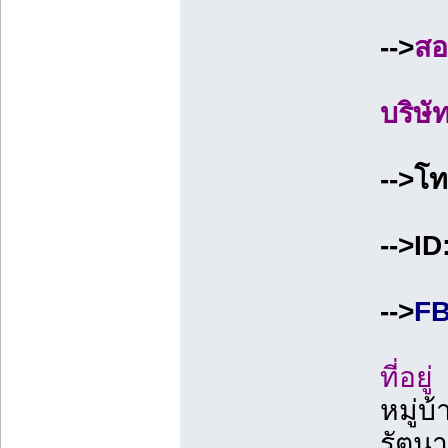
-->
สอ
บริษั
-->โ
-->I
-->
FB
ที่อยู่
หมู่บ
รัตนา