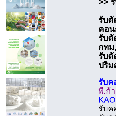
>> ร
รับต
คอน
รับต
กทม
รับต
ปริ
รับค
พี.ก้
KAO
รับค