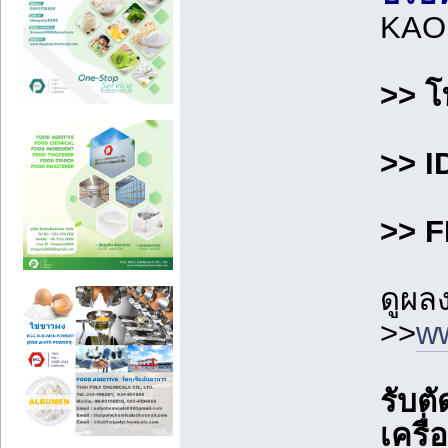
KAO
>> โ
>> I
>> F
ดูผล
>>
ww
รับต
เครื