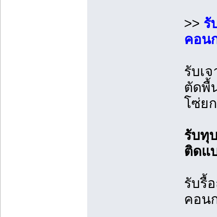
>>
รั
คอนกร
รับเจ
ตัดพื
โซ่ย
รับท
ติดแ
รับรื
คอนก