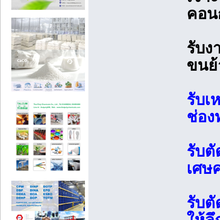
คอน
รับง
ขนย้
รับเ
ช่อง
รับต
เศษค
รับต