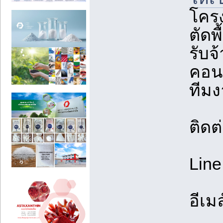
โคร
ตัดพ
รับจ
คอนก
ทีม
ติดต
Line
อีเมล