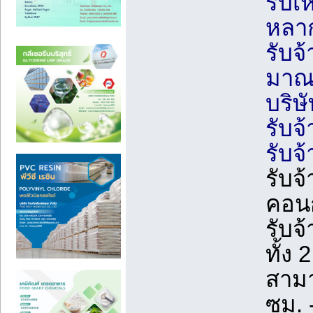
รับเ
หลา
รับจ
มาณ
บริษ
รับจ
รับจ
รับจ
คอนก
รับจ
ทั้ง
สามา
ซม. 