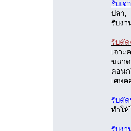
รับเจ
ปลา,
รับงา
รับตั
เจาะคอ
ขนาดใ
คอนกร
เศษคอ
รับตั
ทำให้
รับงา