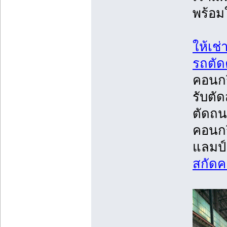
พร้อม
ให้เช่
รถตัด
คอนกร
รับตั
ตัดถน
คอนกร
แลมป์
สกัดค