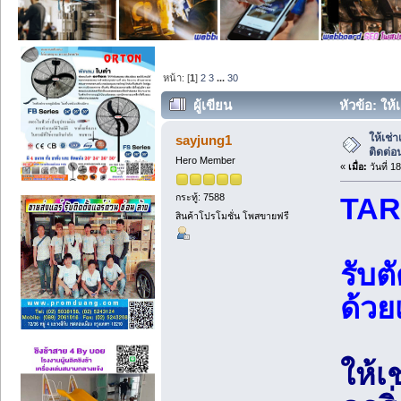
หน้า: [
1
]
2
3
...
30
ผู้เขียน
หัวข้อ: ให้
33825 ครั้ง)
ให้เช่า
sayjung1
ติดต่
Hero Member
«
เมื่อ:
วันที่ 1
กระทู้: 7588
TAR
สินค้าโปรโมชั่น โพสขายฟรี
รับต
ด้วย
ให้เ