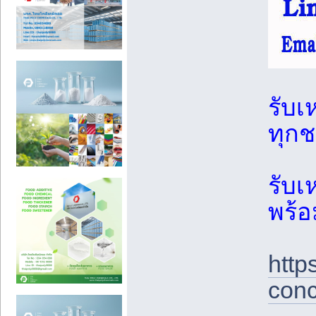
รับเ
ทุกช
รับเ
พร้อ
http
conc