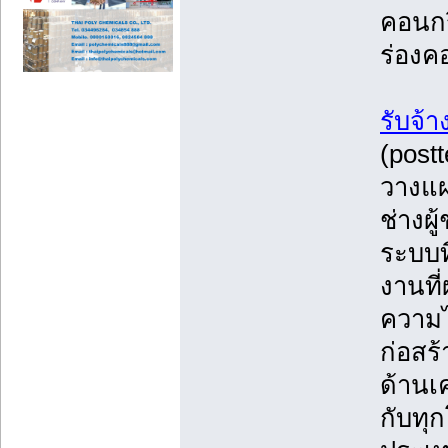
คอนกร
ร่อง
รับจ้
(post
วางแผ่
ช่างผ
ระบบท
งานที
ความไ
ก่อสร
ด้านเ
กับทุ