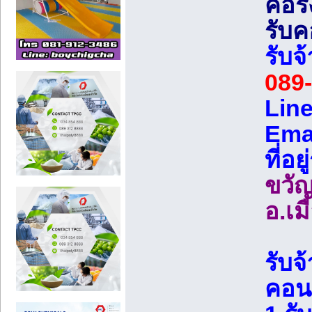
คอริ่
รับค
รับจ
089
Line
Ema
ที่อย
ขวั
อ.เม
รับจ
คอนก