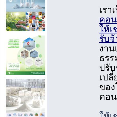
เราเ
คอนก
ให้เ
รับจ
งาน
ธรรม
ปรับ
เปลี
ของโ
คอนก
ให้เ