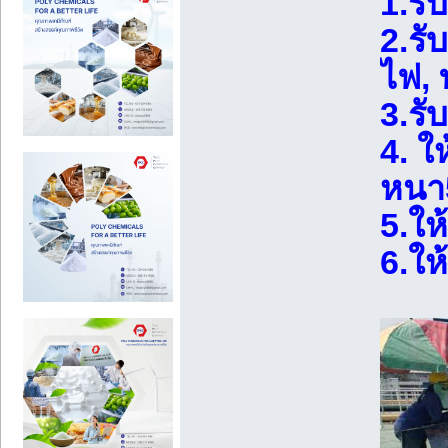
1.รั
2.รั
ไฟ, 
3.รั
4. ใ
หนา
5.ให้
6.ให