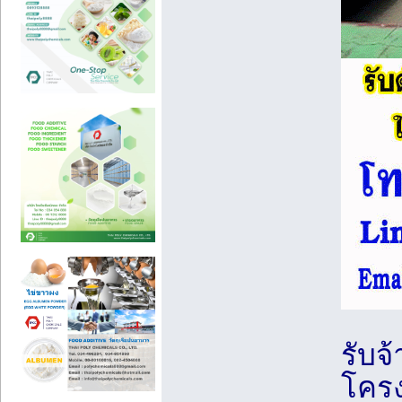
รับจ้
โครง