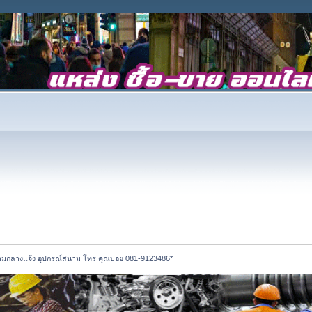
นสนามกลางแจ้ง อุปกรณ์สนาม โทร คุณบอย 081-9123486*