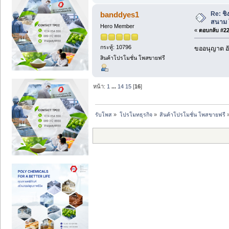
Re: ชิ
banddyes1
สนาม 
Hero Member
«
ตอบกลับ #228
กระทู้: 10796
ขออนุญาต อั
สินค้าโปรโมชั่น โพสขายฟรี
หน้า:
1
...
14
15
[
16
]
รับโพส
»
โปรโมทธุรกิจ
»
สินค้าโปรโมชั่น โพสขายฟรี