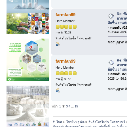
Re: พั
farmfan99
อากาศ 
Hero Member
อับชื้น งานก่
«
ตอบกลับ #28 
ธันวาคม 2024,
กระทู้: 9182
สินค้าโปรโมชั่น โพสขายฟรี
ขออนุญาต อั
Re: พั
farmfan99
อากาศ 
Hero Member
อับชื้น งานก่
«
ตอบกลับ #29 
2025, 14:56:1
กระทู้: 9182
สินค้าโปรโมชั่น โพสขายฟรี
ขออนุญาต อั
หน้า:
1
[
2
]
3
4
...
15
รับโพส
»
โปรโมทธุรกิจ
»
สินค้าโปรโมชั่น โพสขายฟรี
พัดลมท่อ พัดลมดูดเป่าอากาศ เหมาะกับพื้นที่แคบ อับชื้น งา