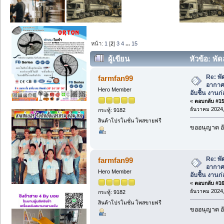
หน้า:
1
[
2
]
3
4
...
15
ผู้เขียน
หัวข้อ: พัด
แคบ อับชื้น งานก่อสร้าง ใช้ห้องใต้ดิน (อ
Re: พั
farmfan99
อากาศ 
Hero Member
อับชื้น งานก่
«
ตอบกลับ #15 
ธันวาคม 2024,
กระทู้: 9182
สินค้าโปรโมชั่น โพสขายฟรี
ขออนุญาต อั
Re: พั
farmfan99
อากาศ 
Hero Member
อับชื้น งานก่
«
ตอบกลับ #16 
ธันวาคม 2024,
กระทู้: 9182
สินค้าโปรโมชั่น โพสขายฟรี
ขออนุญาต อั