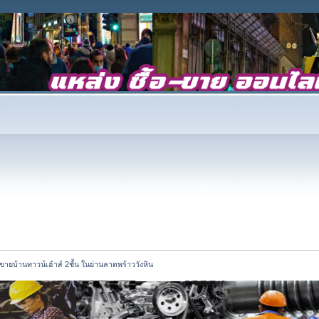
ขายบ้านทาวน์เฮ้าส์ 2ชั้น ในย่านลาดพร้าววังหิน