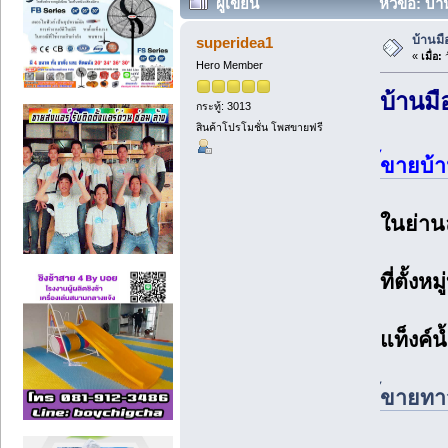
ผู้เขียน
หัวข้อ: บ้า
บ้านมื
superidea1
«
เมื่อ:
ว
Hero Member
บ้านม
กระทู้: 3013
สินค้าโปรโมชั่น โพสขายฟรี
้ขายบ้
ในย่าน
ที่ตั้ง
แท็งค์น
้ขายทาว