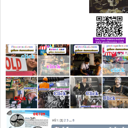
หน้า: [
1
]
2
3
...
8