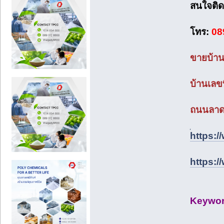
สนใจติด
โทร:
08
ขายบ้านล
บ้านเลขท
ถนนลาดพ
้https:
https:
Keywo