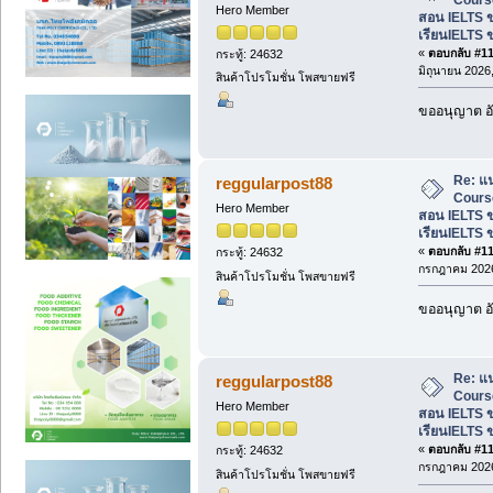
Hero Member
สอน IELTS 
เรียนIELTS 
«
ตอบกลับ #114
กระทู้: 24632
มิถุนายน 2026,
สินค้าโปรโมชั่น โพสขายฟรี
ขออนุญาต อั
Re: แน
reggularpost88
Course
Hero Member
สอน IELTS 
เรียนIELTS 
«
ตอบกลับ #115
กระทู้: 24632
กรกฎาคม 2026
สินค้าโปรโมชั่น โพสขายฟรี
ขออนุญาต อั
Re: แน
reggularpost88
Course
Hero Member
สอน IELTS 
เรียนIELTS 
«
ตอบกลับ #116
กระทู้: 24632
กรกฎาคม 2026
สินค้าโปรโมชั่น โพสขายฟรี