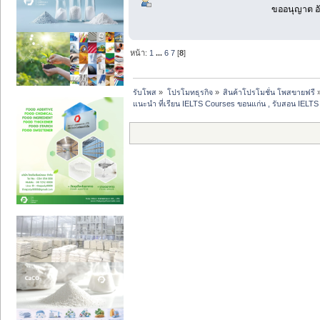
ขออนุญาต อั
หน้า:
1
...
6
7
[
8
]
รับโพส
»
โปรโมทธุรกิจ
»
สินค้าโปรโมชั่น โพสขายฟรี
แนะนำ ที่เรียน IELTS Courses ขอนแก่น , รับสอน IELTS