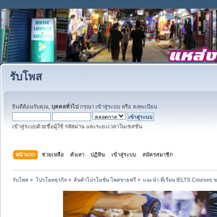
รับโพส
ยินดีต้อนรับคุณ,
บุคคลทั่วไป
กรุณา
เข้าสู่ระบบ
หรือ
ลงทะเบียน
เข้าสู่ระบบด้วยชื่อผู้ใช้ รหัสผ่าน และระยะเวลาในเซสชั่น
หน้าแรก
ช่วยเหลือ
ค้นหา
ปฏิทิน
เข้าสู่ระบบ
สมัครสมาชิก
รับโพส
»
โปรโมทธุรกิจ
»
สินค้าโปรโมชั่น โพสขายฟรี
»
แนะนำ ที่เรียน IELTS Courses 