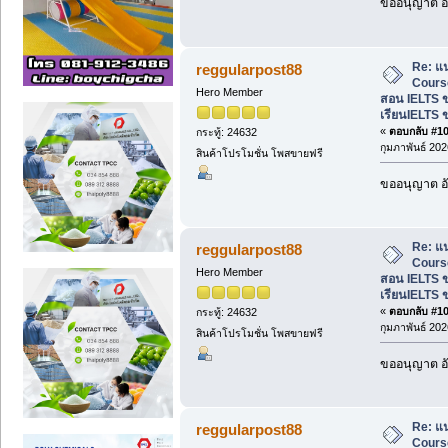
ขออนุญาต อั
Re: แน
reggularpost88
Course
Hero Member
สอน IELTS 
เรียนIELTS 
«
ตอบกลับ #107
กระทู้: 24632
กุมภาพันธ์ 202
สินค้าโปรโมชั่น โพสขายฟรี
ขออนุญาต อั
Re: แน
reggularpost88
Course
Hero Member
สอน IELTS 
เรียนIELTS 
«
ตอบกลับ #108
กระทู้: 24632
กุมภาพันธ์ 202
สินค้าโปรโมชั่น โพสขายฟรี
ขออนุญาต อั
Re: แน
reggularpost88
Course