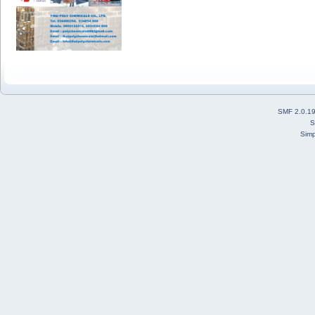
SMF 2.0.1
S
Simp