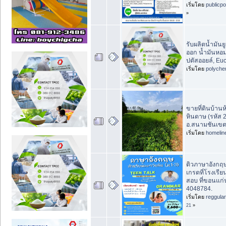
เริ่มโดย
publicp
»
รับผลิตน้ำมันย
ออก น้ำมันหอม
ปตัสออยล์, Euc
เริ่มโดย
polyche
ขายที่ดินบ้านห
หินดาษ (รหัส 
อ.สนามชันเขต
เริ่มโดย
homelin
ติวภาษาอังกฤษ 
เกรดที่โรงเรี
สอบ ที่ขอนแก่
4048784.
เริ่มโดย
reggula
21
»