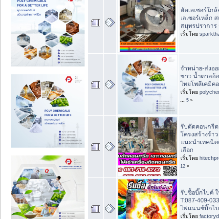
ตัดเลเซอร์ใกล้
เลเซอร์เหล็ก
สมุทรปราการ 
เริ่มโดย
sparkth
จำหน่าย-ส่งอ
ขาว น้ำตาลอ้อ
ไทยโพลีเคมิคอ
เริ่มโดย
polyche
...
5
»
รับตัดคอนกรีตอ
โครงสร้างร้าว
แนะนำเทคนิคดี
เลือก
เริ่มโดย
hitechp
12
»
รับซื้อบิ๊กไบค์ 
T:087-409-0333
ไฟแนนซ์บิ๊กไบค
เริ่มโดย
factory