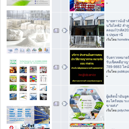
»
ขายทาวน์เฮ้าส์2
นวีอไลฟ์2 ลำล
คลอง7(รหัส20
จ.ปทุมธานี
เริ่มโดย
homelin
รับตรวจหมายจั
รับเช็คคดีอาญ
789-9883 ไลน์
เริ่มโดย
publicp
»
ผู้ผลิตน้ำมันยู
ตะไคร้หอม ระ
ขายส่ง*
เริ่มโดย
polyche