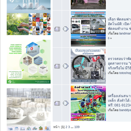
เลือก พัดลมฟา
อัตโนมัติ: เปิด-
พัดลมทำงาน ช
เริ่มโดย
landma
6
»
ตรวจสอบว่าพั
อุตสาหกรรม "
จริงหรือไม่ มีว
เริ่มโดย
totosho
เครื่องเล่นสนา
เหล็ก สั่งทำได้ 
ฟรี: 081-912
เริ่มโดย
banddy
หน้า: [
1
]
2
3
...
109