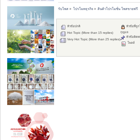
รับโพส
»
โปรโมทธุรกิจ
»
สินค้าโปรโมชั่น โพสขายฟรี
หัวข้อปกติ
หัวข้อที่ถูก
กุญแจ
Hot Topic (More than 15 replies)
หัวข้อติดห
Very Hot Topic (More than 25 replies)
โพลล์