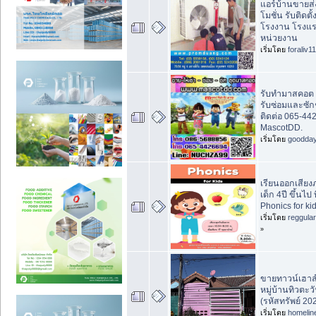
แอร์บ้านขายส่
โมชั่น รับติดตั
โรงงาน โรงแ
หน่วยงาน
เริ่มโดย
foraliv11
รับทำมาสคอต 
รับซ่อมและซัก
ติดต่อ 065-44
MascotDD.
เริ่มโดย
goodda
เรียนออกเสีย
เด็ก 4ปี ขึ้นไป
Phonics for ki
เริ่มโดย
reggula
»
ขายทาวน์เฮาส์ช
หมู่บ้านทิวตะว
(รหัสทรัพย์ 20
เริ่มโดย
homelin