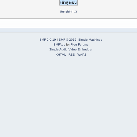
ลืมรหัสผ่าน?
SMF 2.0.19
|
SMF © 2016
,
Simple Machines
SMFAds
for
Free Forums
Simple Audio Video Embedder
XHTML
RSS
WAP2