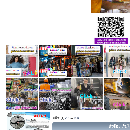
หน้า: [
1
]
2
3
...
109
หัวข้อ
/
เริ่ม