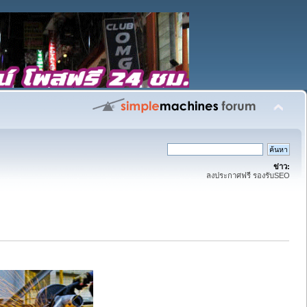
ข่าว:
ลงประกาศฟรี รองรับSEO