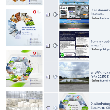
เลือก พัดลมฟาร
ป้องกันฝน
เริ่มโดย
landma
รับตรวจสอบปร
ทางธุรกิจ
เริ่มโดย
publicp
ขายที่ดินแปลง
(รหัส 202568)
เริ่มโดย
homelin
รับผลิตน้ำมันย
Eucalyptus Oil