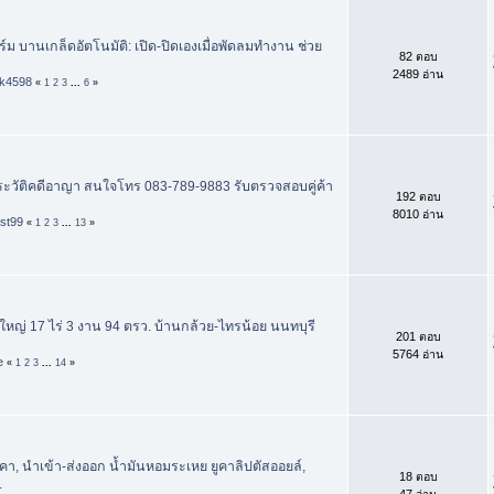
์ม บานเกล็ดอัตโนมัติ: เปิด-ปิดเองเมื่อพัดลมทำงาน ช่วย
82 ตอบ
2489 อ่าน
rk4598
«
1
2
3
...
6
»
ะวัติคดีอาญา สนใจโทร 083-789-9883 รับตรวจสอบคู่ค้า
192 ตอบ
8010 อ่าน
ost99
«
1
2
3
...
13
»
ใหญ่ 17 ไร่ 3 งาน 94 ตรว. บ้านกล้วย-ไทรน้อย นนทบุรี
201 ตอบ
5764 อ่าน
e
«
1
2
3
...
14
»
ูคา, นำเข้า-ส่งออก น้ำมันหอมระเหย ยูคาลิปตัสออยล์,
18 ตอบ
.
47 อ่าน