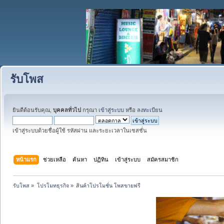
รับโพส
ยินดีต้อนรับคุณ,
บุคคลทั่วไป
กรุณา
เข้าสู่ระบบ
หรือ
ลงทะเบียน
เข้าสู่ระบบด้วยชื่อผู้ใช้ รหัสผ่าน และระยะเวลาในเซสชั่น
หน้าแรก
ช่วยเหลือ
ค้นหา
ปฏิทิน
เข้าสู่ระบบ
สมัครสมาชิก
รับโพส
»
โปรโมทธุรกิจ
»
สินค้าโปรโมชั่น โพสขายฟรี