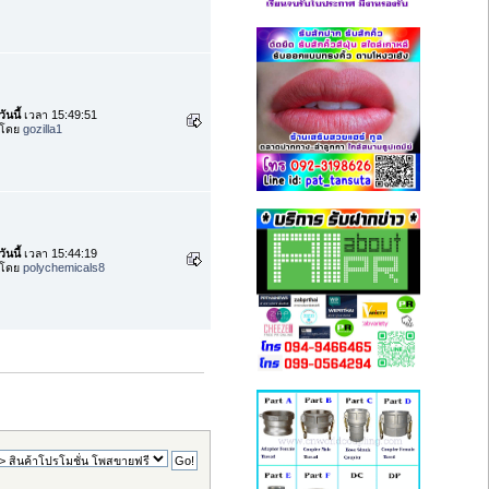
วันนี้
เวลา 15:49:51
โดย
gozilla1
วันนี้
เวลา 15:44:19
โดย
polychemicals8