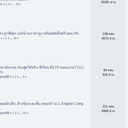
10281 อ่าน
p1
«
1
2
3
...
15
»
ง ถูกที่สุด! แอร์บ้านราคาถูก พร้อมติดตั้งฟรี ผ่อน 0%
138 ตอบ
5672 อ่าน
«
1
2
3
...
10
»
าอังกฤษ เน้นพูดได้จริง, ที่เรียน IELTS ขอนแก่น? CLC
85 ตอบ
ข.
626 อ่าน
rpost88
«
1
2
3
...
6
»
ษเด็กเล็ก, ติวเข้มระยะสั้น สอบเข้า ม.1, English Camp
221 ตอบ
.
6900 อ่าน
rpost88
«
1
2
3
...
15
»