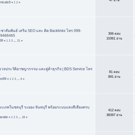
micals9
«
1
2
»
ชาสัมพันธ์ เสริม SEO และ ติด Backlinks โทร 099-
306 ตอบ
-9466465
10361 อ่าน
88
«
1
2
3
...
21
»
รวจประวัติอาชญากรรม และคู่ค้าธุรกิจ | BDS Service โทร
81 ตอบ
.
891 อ่าน
ost99
«
1
2
3
...
6
»
ระเภทในชลบุรี ระยอง จันทบุรี พร้อมระบบแสงสีเสียงครบ
412 ตอบ
38397 อ่าน
aratie
«
1
2
3
...
28
»