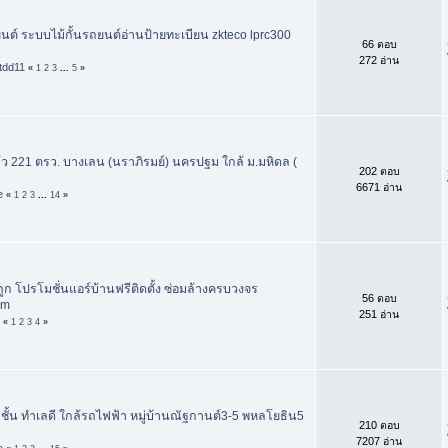
ยนต์ ระบบไม้กั้นรถยนต์อ่านป้ายทะเบียน zkteco lprc300
66 ตอบ
272 อ่าน
tdd11
«
1
2
3
...
5
»
้ว 221 ตรว. บางเลน (นราภิรมย์) นครปฐม ใกล้ ม.มหิดล (
202 ตอบ
6671 อ่าน
e
«
1
2
3
...
14
»
ูก โปรโมชั่นแอร์บ้านฟรีติดตั้ง ซ่อมล้างครบวงจร
56 ตอบ
om
251 อ่าน
«
1
2
3
4
»
ชั้น ทำเลดี ใกล้รถไฟฟ้า หมู่บ้านณัฐกานต์3-5 พหลโยธิน5
210 ตอบ
7207 อ่าน
e