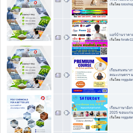
เริ่มโดย
totosho
แอร์บ้านราคาส่
เริ่มโดย
foraliv11
เรียนสนทนาภาษ
คณะเกษตรฯ ม
เริ่มโดย
reggula
เรียนภาษาอังกฤ
2025 ขอนแก่น
เริ่มโดย
reggula