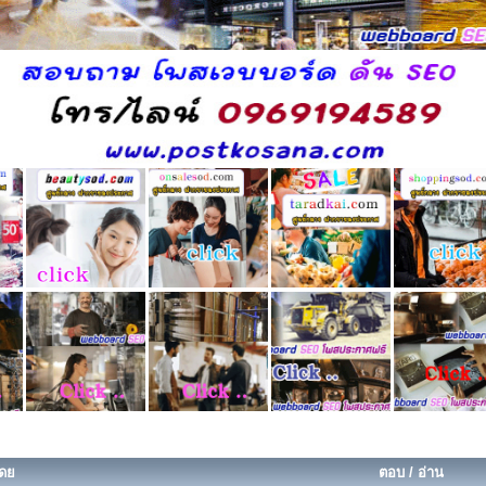
โดย
ตอบ
/
อ่าน