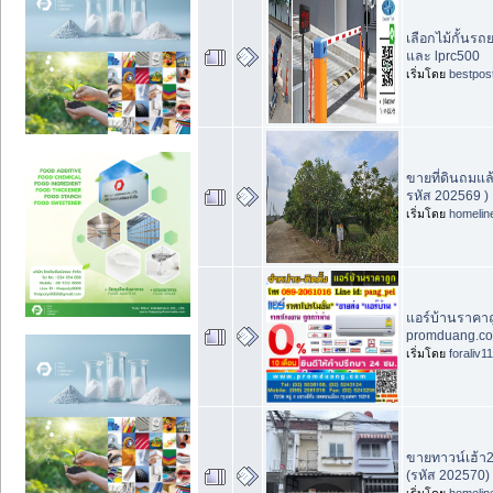
เลือกไม้กั้นรถ
และ lprc500
เริ่มโดย
bestpos
ขายที่ดินถมแล
รหัส 202569 )
เริ่มโดย
homelin
แอร์บ้านราคาถ
promduang.c
เริ่มโดย
foraliv11
ขายทาวน์เฮ้า2
(รหัส 202570)
เริ่มโดย
homelin