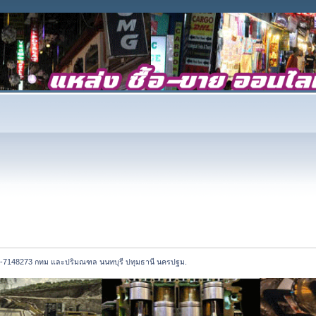
081-7148273 กทม และปริมณฑล นนทบุรี ปทุมธานี นครปฐม.