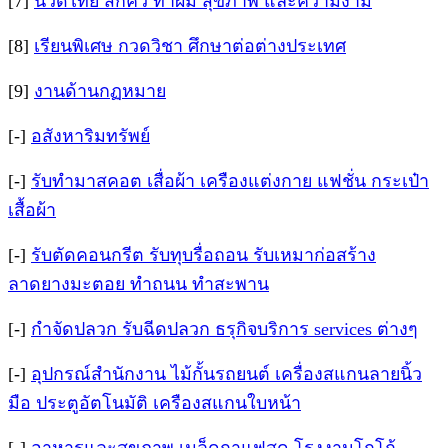
[7]
นวดไทย สักคิ้ว ทำผม สุขภาพ และความงาม
[8]
เรียนพิเศษ กวดวิชา ศึกษาต่อต่างประเทศ
[9]
งานด้านกฏหมาย
[-]
อสังหาริมทรัพย์
[-]
รับทำมาสคอต เสื่อผ้า เครืองแต่งกาย แฟชั่น กระเป๋า
เสื้อผ้า
[-]
รับตัดคอนกรีต รับทุบรื่อถอน รับเหมาก่อสร้าง
ลาดยางมะตอย ทำถนน ทำสะพาน
[-]
กำจัดปลวก รับฉีดปลวก ธรุกิจบริการ services ต่างๆ
[-]
อุปกรณ์สำนักงาน ไม้กั้นรถยนต์ เครื่องสแกนลายนิ้ว
มือ ประตูอัตโนมัติ เครืองสแกนใบหน้า