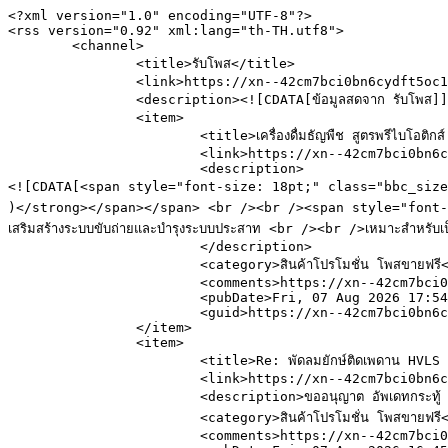
<?xml version="1.0" encoding="UTF-8"?>

<rss version="0.92" xml:lang="th-TH.utf8">

	<channel>

		<title>รับโพส</title>

		<link>https://xn--42cm7bci0bn6cydft5oc1gg.com/index.php</link>

		<description><![CDATA[ข้อมูลสดจาก รับโพส]]></description>

		<item>

			<title>เครื่องดื่มธัญพืช สูตรพรีไบโอติกส์ | เมล็ดกาแฟสด, ผงโกโก้ ตรา ภูมีนคอฟฟ์.</title>

			<link>https://xn--42cm7bci0bn6cydft5oc1gg.com/index.php/topic,25297.msg312021.html#msg312021</link>

			<description>

<![CDATA[<span style="font-size: 18pt;" class="bbc_size"><sp
)</strong></span></span> <br /><br /><span style="font-size
เสริมสร้างระบบขับถ่ายและบำรุงระบบประสาท <br /><br />เหมาะสำหรับ
			</description>

			<category>สินค้าโปรโมชั่น โพสขายฟรี</category>

			<comments>https://xn--42cm7bci0bn6cydft5oc1gg.com/index.php?action=post;topic=25297.0</comments>

			<pubDate>Fri, 07 Aug 2026 17:54:43 GMT</pubDate>

			<guid>https://xn--42cm7bci0bn6cydft5oc1gg.com/index.php/topic,25297.msg312021.html#msg312021</guid>

		</item>

		<item>

			<title>Re: พัดลมยักษ์ติดเพดาน HVLS ขนาด 6-24 ฟุต ยี่ห้อ orton | ประหยัดพลังงาน</title>

			<link>https://xn--42cm7bci0bn6cydft5oc1gg.com/index.php/topic,25024.msg312020.html#msg312020</link>

			<description>ขออนุญาต อัพเดทกระทู้ </description>

			<category>สินค้าโปรโมชั่น โพสขายฟรี</category>

			<comments>https://xn--42cm7bci0bn6cydft5oc1gg.com/index.php?action=post;topic=25024.0</comments>
