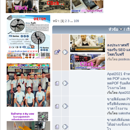
หน้า: [
1
]
2
3
...
109
หัวข้อ
/
เร
ลงประกาศฟรี 
รองรับ SEO แล
โพสเว็บฟรี
เริ่มโดย
postkos
Apat2021 จำหน
หด POF และขา
หดPOF รับผลิ
โรงงานโดย
เริ่มโดย
Apat20
ขายฟิล์มหด PVC
หรือฟิล์มหดแบ
ราคาโรงงาน
เริ่มโดย
salestha
ขายส่งฟิล์มหด
ได้อย่างแข็งแรง 
ไว