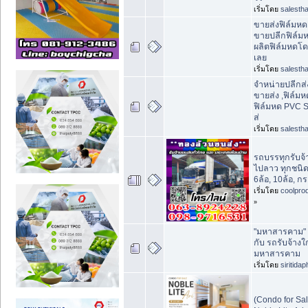
เริ่มโดย
salestha
ขายส่งฟิล์มห
ขายปลีกฟิล์ม
ผลิตฟิล์มหดโด
เลย
เริ่มโดย
salestha
จำหน่ายปลีกส่
ขายส่ง ,ฟิล์ม
ฟิล์มหด PVC Sh
ส่
เริ่มโดย
salestha
รถบรรทุกรับจ้
ไปลาว ทุกชนิ
6ล้อ, 10ล้อ, กร
เริ่มโดย
coolpro
»
"มหาสารคาม" 
กับ รถรับจ้างใ
มหาสารคาม
เริ่มโดย
siritida
(Condo for S