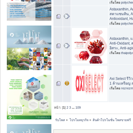
เริ่มโดย
polyche
Astaxanthin, A
สตาแซนทิน, An
Antioxidant, 
เริ่มโดย
polyche
Astaxanthin,
Anti-Oxidant, 
อิสระ, Anti-ag
เริ่มโดย
thaipol
Axi Select รีว
1 ล้านเหรียญ 
เริ่มโดย
rezrezm
หน้า: [
1
]
2
3
...
109
รับโพส
»
โปรโมทธุรกิจ
»
สินค้าโปรโมชั่น โพสขายฟรี