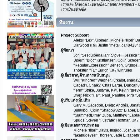
เราและโดยเฉพาะอย่างยิ่ง Charter Members - ข
เราเป็นอย่างยิ่ง
ทีมงาน
Project Support
Aleksi "Lex" Kilpinen, Michele "Illori
Darwood และ Justin "metallica48423" 
ผู้พัฒนา
Jon "Sesquipedalian" Stovell, Jessica 
Bjoern "Bloc" Kristiansen, Colin Scho
"RegularExpression" Benson, Grudge, M
Thorsten "TE" Eurich และ winrules
ผู้เชี่ยวชาญด้านการสนับสนุน
Will "Kindred" Wagner, lurkalot, shadav,
CapadY, Chalky, Chas Large, Duncan85,
"jerm" Strike, Justyne, K@, Kevin "greykn
Dyer, Nick "Ha²", Paul_Pauline, Piro 
ผู้ปรับแต่งเพิ่มเติม
Gary M. Gadsdon, Diego Andrés, Jonat
Bulakbol, Colin "Shadow82x" Blaber, Da
"SlammedDime" Zuba, Matthew "Labradoo
Spuds, Steven "Fustrate" Hoffman และ 
ผู้เขียนเอกสารประกอบ
Michele "Illori" Davis, Irisado, Joshua
"akabugeyes" Thorsen, Jade Elizabeth