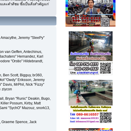
ละคำติชม ซึ่งเป็นสิ่งสำคัญแก่
m, Amacythe, Jeremy "SleePy"
on van Geffen, Antechinus,
Bachatero" Hernandez, Karl
odore "Orstio" Hildebrandt,
n, Ben Scott, Bigguy, br360,
lof "Owdy" Eriksson, Jeremy
i" Davis, MrPhil, Nick "Fizzy"
ะ ziycon
l, Bryan "Runic" Deakin, Bugo,
Killer Possum, Kirby, Matt
, Sami "SychO" Mazouz, snork13,
le, Graeme Spence, Jack