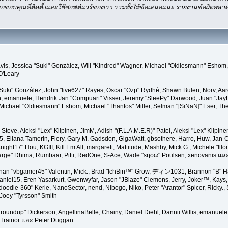
อขอบคุณที่ติดตั้งและใช้ซอฟต์แวร์ของเรา รวมทั้งให้ข้อเสนอแนะ รายงานข้อผิดพลาดแ
" Davis, Jessica "Suki" González, Will "Kindred" Wagner, Michael "Oldiesmann" Esho
O'Leary
"Suki" González, John "live627" Rayes, Oscar "Ozp" Rydhé, Shawn Bulen, Norv, Aar
en, emanuele, Hendrik Jan "Compuart" Visser, Jeremy "SleePy" Darwood, Juan "Jay
ichael "Oldiesmann" Eshom, Michael "Thantos" Miller, Selman "[SiNaN]" Eser, The
 Steve, Aleksi "Lex" Kilpinen, JimM, Adish "(F.L.A.M.E.R)" Patel, Aleksi "Lex" Kilpine
 Eliana Tamerin, Fiery, Gary M. Gadsdon, GigaWatt, gbsothere, Harro, Huw, Jan-O
ight17" Hou, KGIII, Kill Em All, margarett, Mattitude, Mashby, Mick G., Michele "Illor
"Sarge" Dhima, Rumbaar, Pitti, RedOne, S-Ace, Wade "sησω" Poulsen, xenovanis แล
han "vbgamer45" Valentin, Mick., Brad "IchBin™" Grow, ディン1031, Brannon "B" Hal
niel15, Eren Yasarkurt, Gwenwyfar, Jason "JBlaze" Clemons, Jerry, Joker™, Kays, 
dle-360" Kerle, NanoSector, nend, Nibogo, Niko, Peter "Arantor" Spicer, Ricky.
Joey "Tyrsson" Smith
 "groundup" Dickerson, AngellinaBelle, Chainy, Daniel Diehl, Dannii Willis, emanue
 Trainor และ Peter Duggan