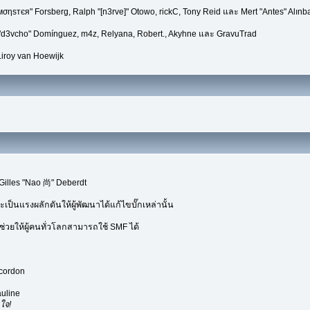
мσηѕтєя" Forsberg, Ralph "[n3rve]" Otowo, rickC, Tony Reid และ Mert "Antes" Alınb
 "d3vcho" Domínguez, m4z, Relyana, Robert., Akyhne และ GravuTrad
iroy van Hoewijk
Gilles "Nao 尚" Deberdt
เป็นแรงผลักดันให้ผู้พัฒนาได้แก้ไขบั๊กเหล่านั้น
่วยให้ผู้คนทั่วโลกสามารถใช้ SMF ได้
ecordon
uline
ใจ!