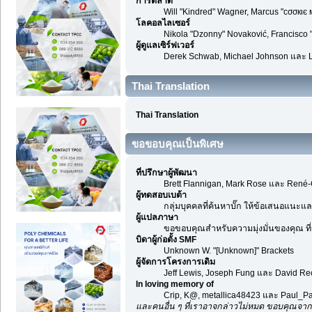
การตลาด
Will "Kindred" Wagner, Marcus "cσσкιє 
โลคอลไลเซอร์
Nikola "Dzonny" Novaković, Francisco
ผู้ดูแลเซิร์ฟเวอร์
Derek Schwab, Michael Johnson และ L
Thai Translation
Thai Translation
ขอขอบคุณเป็นพิเศษ
ที่ปรึกษาผู้พัฒนา
Brett Flannigan, Mark Rose และ René-
ผู้ทดสอบเบต้า
กลุ่มบุคคลที่ค้นหาบั๊ก ให้ข้อเสนอแนะและ
ผู้แปลภาษา
ขอขอบคุณสำหรับความมุ่งมั่นของคุณ ที่ช
บิดาผู้ก่อตั้ง SMF
Unknown W. "[Unknown]" Brackets
ผู้จัดการโครงการเดิม
Jeff Lewis, Joseph Fung และ David R
In loving memory of
Crip, K@, metallica48423 และ Paul_Pa
และคนอื่น ๆ ที่เราอาจกล่าวไม่หมด ขอบคุณจาก