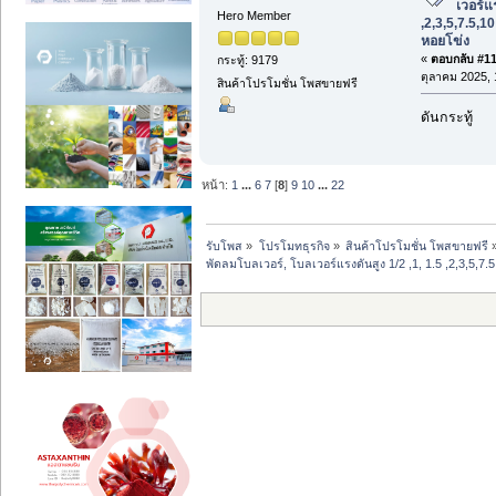
เวอร์แร
Hero Member
,2,3,5,7.5,1
หอยโข่ง
«
ตอบกลับ #119
กระทู้: 9179
ตุลาคม 2025, 
สินค้าโปรโมชั่น โพสขายฟรี
ดันกระทู้
หน้า:
1
...
6
7
[
8
]
9
10
...
22
รับโพส
»
โปรโมทธุรกิจ
»
สินค้าโปรโมชั่น โพสขายฟรี
พัดลมโบลเวอร์, โบลเวอร์แรงดันสูง 1/2 ,1, 1.5 ,2,3,5,7