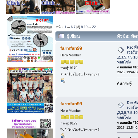
หน้า:
1
...
6
7
[
8
]
9
10
...
22
ผู้เขียน
หัวข้อ: พัด
,2,3,5,7.5,10 15 20 hp พัดลมหอยโข่ง (อ่
Re: พั
farmfan99
เวอร์แร
Hero Member
,2,3,5,7.5,1
หอยโข่ง
«
ตอบกลับ #105
กระทู้: 9179
2025, 19:44:5
สินค้าโปรโมชั่น โพสขายฟรี
ดันกระทู้
Re: พั
farmfan99
เวอร์แร
Hero Member
,2,3,5,7.5,1
หอยโข่ง
«
ตอบกลับ #106
กระทู้: 9179
2025, 13:54:0
สินค้าโปรโมชั่น โพสขายฟรี