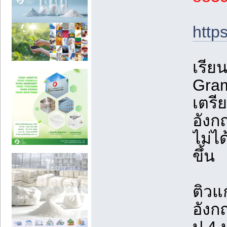
http
เรีย
Gra
เตรี
อังก
ไม่ไ
ขึ้น
ติวแ
อังก