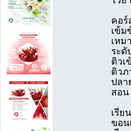
ไวย
คอร์
เข้ม
เหมา
ระดั
ติวเ
ติวภ
ปลา
สอน 
เรีย
ขอน