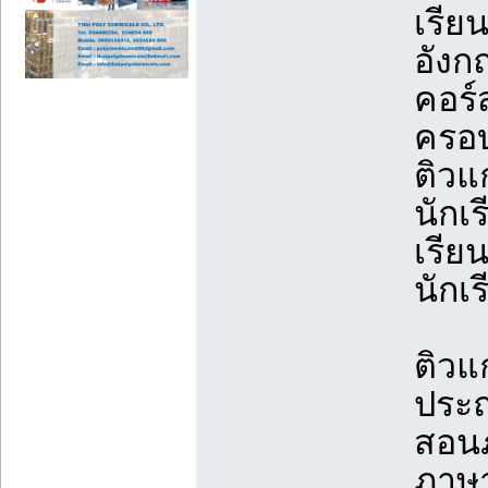
เรีย
อังก
คอร์
ครอบ
ติวแ
นักเ
เรีย
นักเ
ติวแ
ประ
สอน
ภาษา