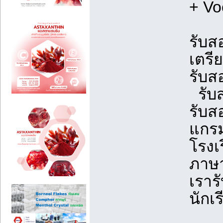
+ Vo
รับส
เตรี
รับส
รับส
รับส
แกรม
โรง
ภาษ
เราร
นักเ