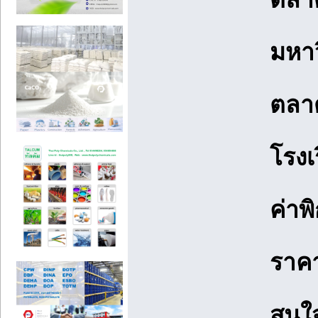
มหาว
ตลาด
โรงเ
ค่าพ
ราค
สนใจ