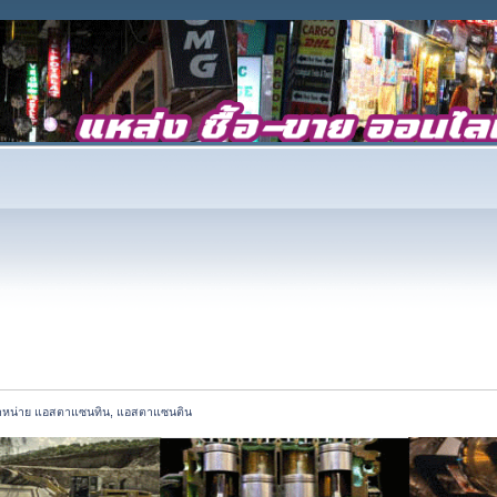
ำหน่าย แอสตาแซนทิน, แอสตาแซนติน