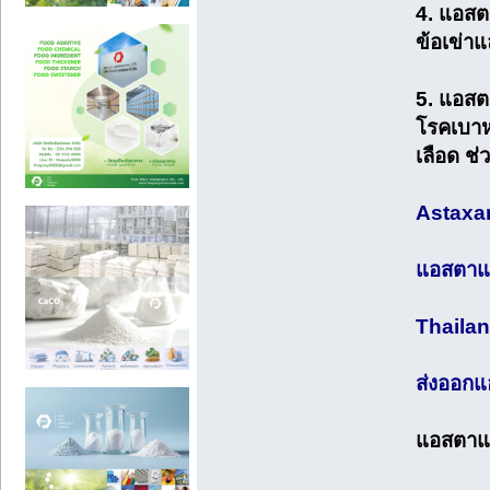
4. แอสต
ข้อเข่า
5. แอสต
โรคเบาห
เลือด ช่
Astaxa
แอสตาแ
Thailan
ส่งออก
แอสตาแ