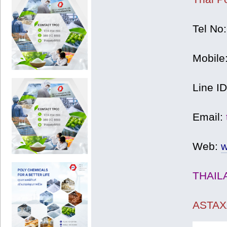
Tel No
Mobile
Line I
Email:
Web:
w
THAIL
ASTAX