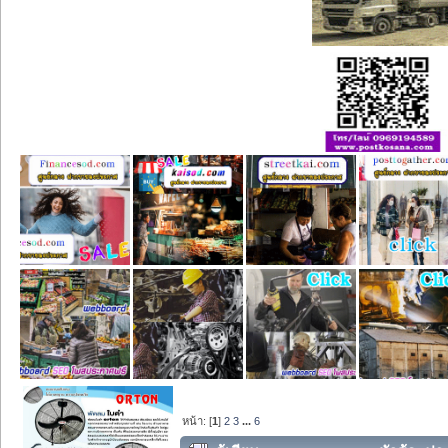
หน้า: [
1
]
2
3
...
6