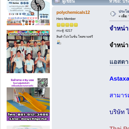
ผู้เขียน
หัวข้อ: ป
ประโย
polychemicals12
«
เมื่อ:
ว
Hero Member
จำหน่า
กระทู้: 6217
สินค้าโปรโมชั่น โพสขายฟรี
จำหน่า
แอสตา
Astaxa
สามารถส
บริษัท
Thai P