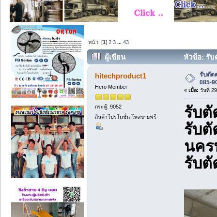
หน้า: [
1
]
2
3
...
43
ผู้เขียน
หัวข้อ: รั
รับตั
hitechproduct1
085-9
Hero Member
«
เมื่อ:
วันที่ 2
กระทู้: 9052
รับต
สินค้าโปรโมชั่น โพสขายฟรี
รับต
นคร
รับต