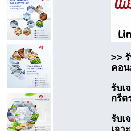
>> ร
คอนก
รับเ
กรีต
รับเ
เจาะ