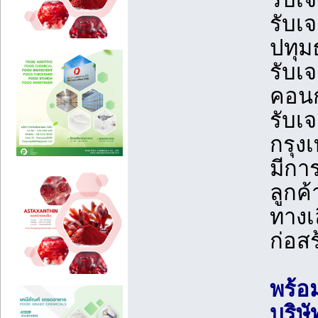
รับเ
ปทุม
รับเ
คอนก
รับเ
กรุ
มีกา
ลูกค
ทางเ
ก่อสร
พร้อ
บริษั