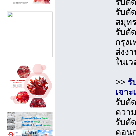
รับต
รับตั
สมุท
รับตั
กรุง
ส่งง
ในเว
>>
รั
เจาะเ
รับตั
ควา
รับตั
คอนก