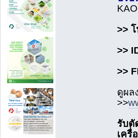
KAO
>> โ
>> I
>> F
ดูผล
>>
ww
รับต
เครื