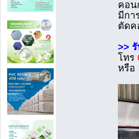
คอนก
มีกา
ตัดคอ
>> ร
โทร
หรือ