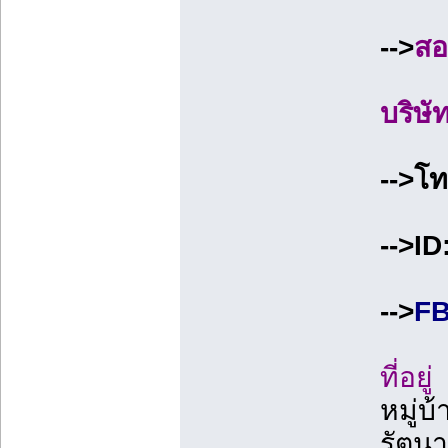
-->
สอ
บริษั
-->โ
-->I
-->
FB
ที่อยู่
หมู่บ
รัตนา