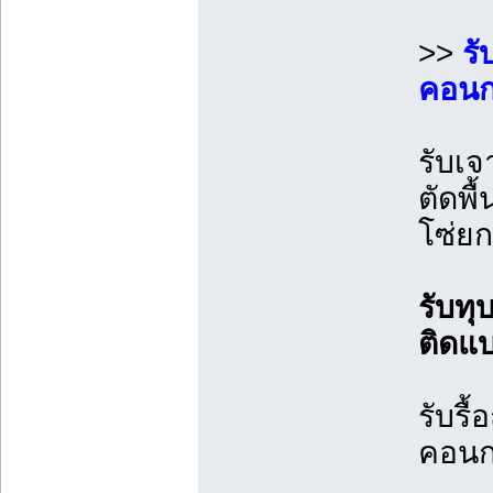
>>
รั
คอนกร
รับเจ
ตัดพื
โซ่ย
รับท
ติดแ
รับรื
คอนก