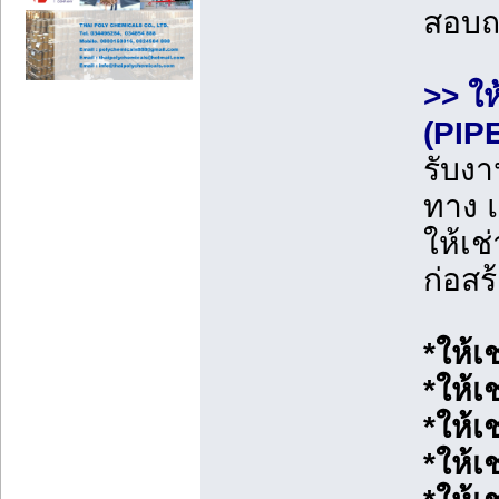
สอบ
>> ให
(PIP
รับงา
ทาง 
ให้เช
ก่อสร
*ให้เ
*ให้เ
*ให้เ
*ให้เ