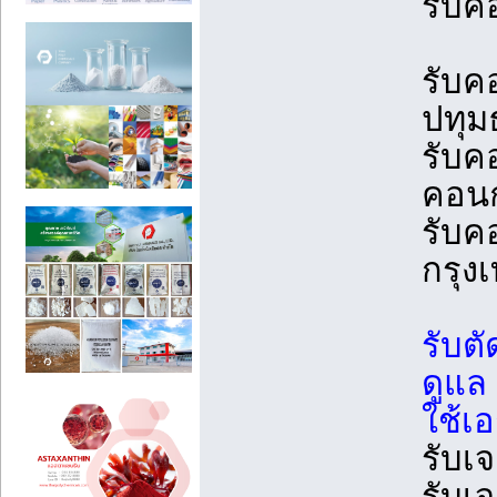
รับค
รับค
ปทุม
รับค
คอนก
รับค
กรุ
รับต
ดูแล
ใช้เอ
รับเ
รับเ