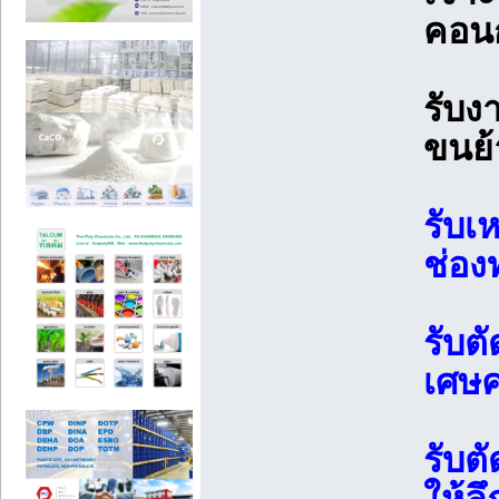
คอน
รับง
ขนย้
รับเ
ช่อง
รับต
เศษค
รับต