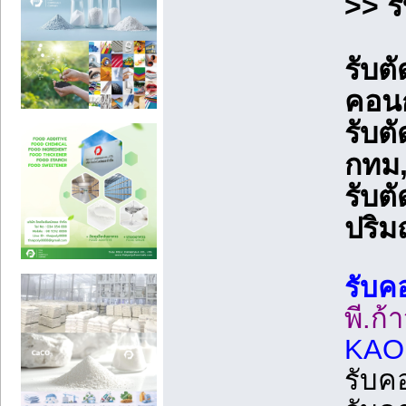
>> ร
รับต
คอน
รับต
กทม
รับต
ปริ
รับค
พี.ก้
KAO
รับค