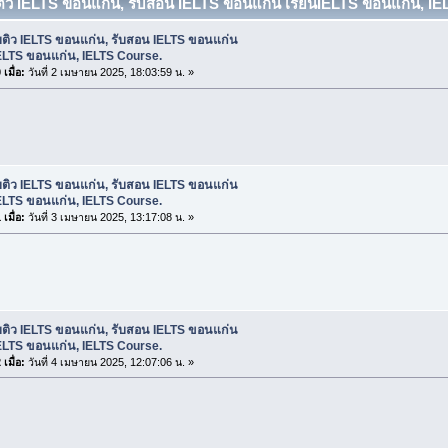
บติว IELTS ขอนแก่น, รับสอน IELTS ขอนแก่น เรียนIELTS ขอนแก่น, IE
บติว IELTS ขอนแก่น, รับสอน IELTS ขอนแก่น
ELTS ขอนแก่น, IELTS Course.
เมื่อ:
วันที่ 2 เมษายน 2025, 18:03:59 น. »
บติว IELTS ขอนแก่น, รับสอน IELTS ขอนแก่น
ELTS ขอนแก่น, IELTS Course.
เมื่อ:
วันที่ 3 เมษายน 2025, 13:17:08 น. »
บติว IELTS ขอนแก่น, รับสอน IELTS ขอนแก่น
ELTS ขอนแก่น, IELTS Course.
เมื่อ:
วันที่ 4 เมษายน 2025, 12:07:06 น. »