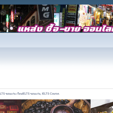
IELTS ขอนแก่น เรียนIELTS ขอนแก่น, IELTS Course.