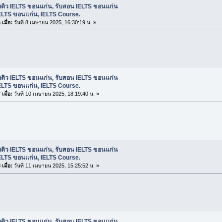
บติว IELTS ขอนแก่น, รับสอน IELTS ขอนแก่น
ELTS ขอนแก่น, IELTS Course.
เมื่อ:
วันที่ 8 เมษายน 2025, 16:30:19 น. »
บติว IELTS ขอนแก่น, รับสอน IELTS ขอนแก่น
ELTS ขอนแก่น, IELTS Course.
เมื่อ:
วันที่ 10 เมษายน 2025, 18:19:40 น. »
บติว IELTS ขอนแก่น, รับสอน IELTS ขอนแก่น
ELTS ขอนแก่น, IELTS Course.
เมื่อ:
วันที่ 11 เมษายน 2025, 15:25:52 น. »
บติว IELTS ขอนแก่น, รับสอน IELTS ขอนแก่น