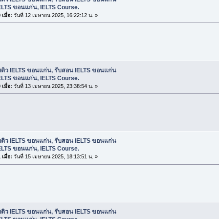
ELTS ขอนแก่น, IELTS Course.
เมื่อ:
วันที่ 12 เมษายน 2025, 16:22:12 น. »
บติว IELTS ขอนแก่น, รับสอน IELTS ขอนแก่น
ELTS ขอนแก่น, IELTS Course.
เมื่อ:
วันที่ 13 เมษายน 2025, 23:38:54 น. »
บติว IELTS ขอนแก่น, รับสอน IELTS ขอนแก่น
ELTS ขอนแก่น, IELTS Course.
เมื่อ:
วันที่ 15 เมษายน 2025, 18:13:51 น. »
บติว IELTS ขอนแก่น, รับสอน IELTS ขอนแก่น