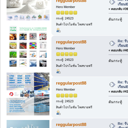
reggularpost88
เรียนI
Hero Member
«
ตอบกลับ #39 
กระทู้: 24523
ดันกระทู้
สินค้าโปรโมชั่น โพสขายฟรี
Re: รั
reggularpost88
เรียนI
Hero Member
«
ตอบกลับ #40 
กระทู้: 24523
ดันกระทู้
สินค้าโปรโมชั่น โพสขายฟรี
Re: รั
reggularpost88
เรียนI
Hero Member
«
ตอบกลับ #41 
กระทู้: 24523
ดันกระทู้
สินค้าโปรโมชั่น โพสขายฟรี
Re: รั
reggularpost88