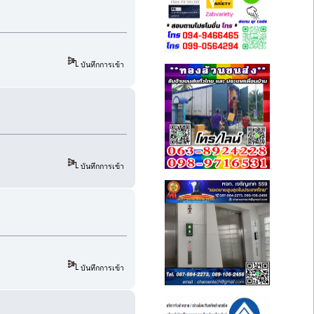
บันทึกการเข้า
บันทึกการเข้า
บันทึกการเข้า