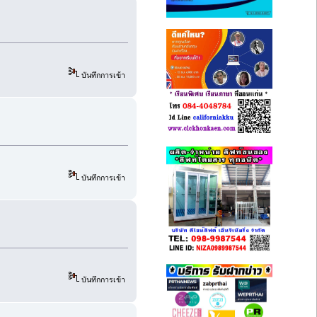
บันทึกการเข้า
บันทึกการเข้า
บันทึกการเข้า