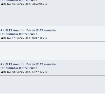
ELTS ขอนแก่น, IELTS Course.
เมื่อ:
วันที่ 16 เมษายน 2025, 23:57:40 น. »
บติว IELTS ขอนแก่น, รับสอน IELTS ขอนแก่น
ELTS ขอนแก่น, IELTS Course.
เมื่อ:
วันที่ 17 เมษายน 2025, 16:00:58 น. »
บติว IELTS ขอนแก่น, รับสอน IELTS ขอนแก่น
ELTS ขอนแก่น, IELTS Course.
เมื่อ:
วันที่ 18 เมษายน 2025, 14:28:35 น. »