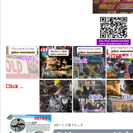
หน้า:
1
2
[
3
]
4
5
...
8