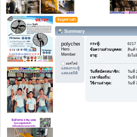
ข้อมูลส่วนตัว
Summary
polychemicals12 
กระทู้:
6217 
Hero 
ข้อความส่วนบุคคล:
สินค้
Member
อายุ:
ยังไม
ออฟไลน์
แสดงกระทู้
วันที่สมัครสมาชิก:
วันที
แสดงสถิติ
เวลาท้องถิ่น:
วันที
ใช้งานล่าสุด:
วันที