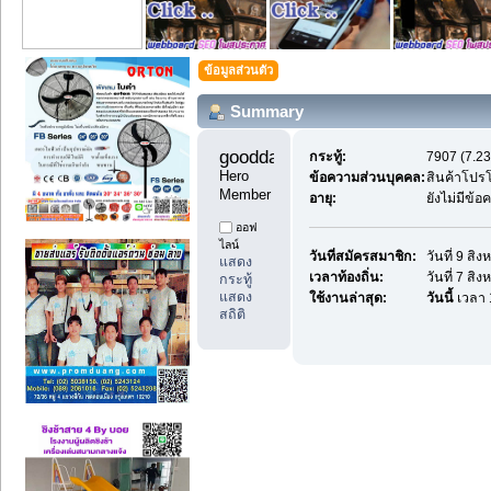
ข้อมูลส่วนตัว
Summary
goodday1 
กระทู้:
7907 (7.23
Hero 
ข้อความส่วนบุคคล:
สินค้าโปร
Member
อายุ:
ยังไม่มีข้
ออฟ
ไลน์
วันที่สมัครสมาชิก:
วันที่ 9 สิ
แสดง
เวลาท้องถิ่น:
วันที่ 7 สิ
กระทู้
แสดง
ใช้งานล่าสุด:
วันนี้
เวลา 
สถิติ