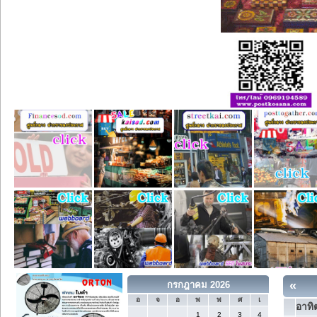
«
กรกฎาคม 2026
อ
จ
อ
พ
พ
ศ
เ
อาทิต
1
2
3
4