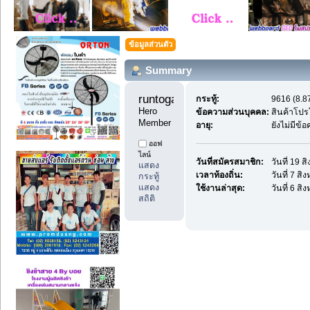
ข้อมูลส่วนตัว
Summary
runtoga11 
กระทู้:
9616 (8.87
Hero 
ข้อความส่วนบุคคล:
สินค้าโปร
Member
อายุ:
ยังไม่มีข้
ออฟ
ไลน์
วันที่สมัครสมาชิก:
วันที่ 19 
แสดง
เวลาท้องถิ่น:
วันที่ 7 ส
กระทู้
แสดง
ใช้งานล่าสุด:
วันที่ 6 ส
สถิติ