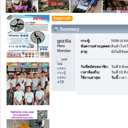
ข้อมูลส่วนตัว
Summary
gozilla1 
กระทู้:
5099 (4.64
Hero 
ข้อความส่วนบุคคล:
สินค้าโปร
Member
อายุ:
ยังไม่มีข้
ออฟ
ไลน์
วันที่สมัครสมาชิก:
วันที่ 9 สิ
แสดง
เวลาท้องถิ่น:
วันที่ 10 
กระทู้
แสดง
ใช้งานล่าสุด:
วันนี้
เวลา 
สถิติ