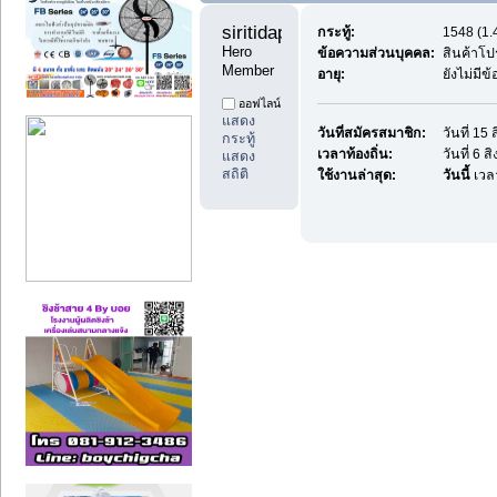
siritidaphon 
กระทู้:
1548 (1.4
Hero 
ข้อความส่วนบุคคล:
สินค้าโป
Member
อายุ:
ยังไม่มีข
ออฟไลน์
แสดง
วันที่สมัครสมาชิก:
วันที่ 15
กระทู้
เวลาท้องถิ่น:
วันที่ 6 
แสดง
สถิติ
ใช้งานล่าสุด:
วันนี้
เวล