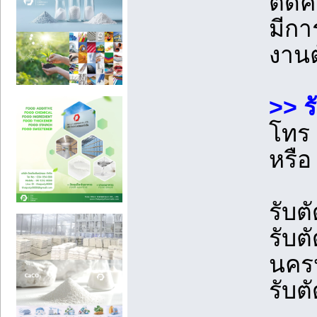
ตัดค
มีกา
งานต
>> ร
โทร
หรือ
รับต
รับต
นคร
รับต