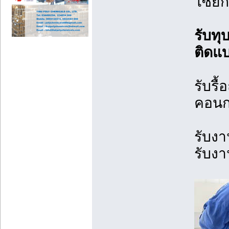
โซ่ย
รับท
ติดแ
รับรื
คอนก
รับงา
รับงา