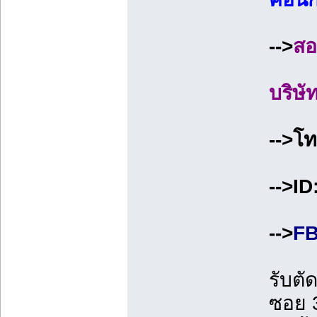
-->
สอ
บริษั
-->โ
-->I
-->
FB
รับต
ซอย 