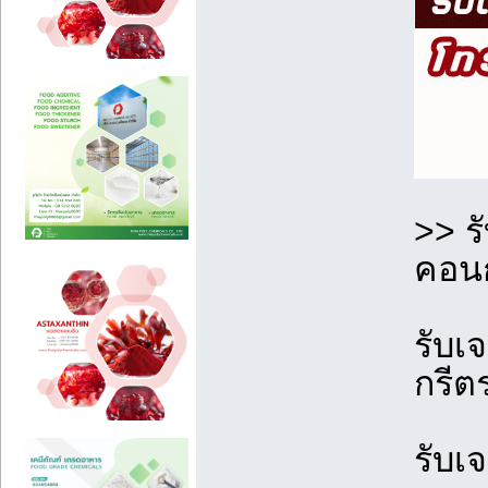
>> ร
คอนก
รับเ
กรีต
รับเ