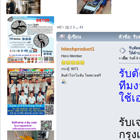
หน้า: [
1
]
2
3
...
43
ผู้เขียน
หัวข้อ: รั
(อ่าน 26366 ครั้ง)
รับตั
hitechproduct1
ให้คำป
Hero Member
«
เมื่อ:
วันที่ 8
กระทู้: 9071
รับ
สินค้าโปรโมชั่น โพสขายฟรี
ทีมง
ใช้เ
รับ
กรุง