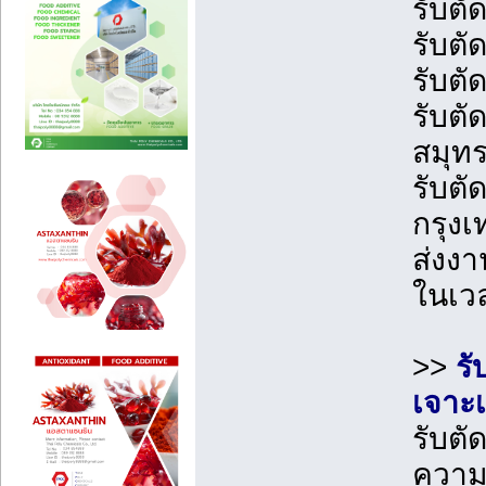
รับต
รับตั
รับต
รับตั
สมุท
รับตั
กรุง
ส่งง
ในเว
>>
รั
เจาะเ
รับตั
ควา