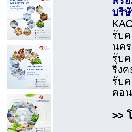
พร้อ
บริษ
KAO
รับค
นครป
รับค
ริ่ง
รับค
คอน
>> 