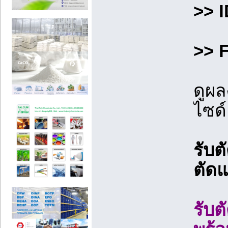
>> 
>> 
ดูผ
ไซด์
รับต
ตัดแ
รับ