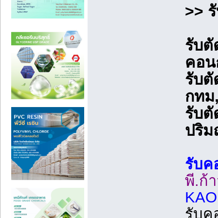
>> ร
รับต
คอน
รับต
กทม
รับต
ปริ
รับค
พี.ก้
KAO
รับค