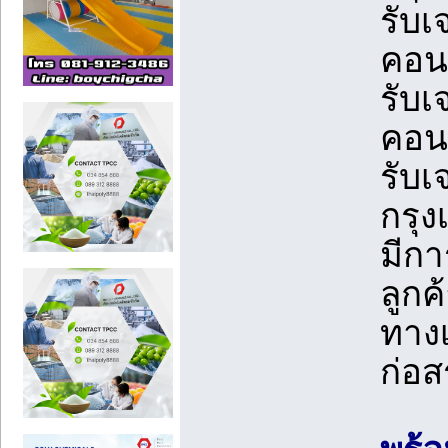
รับ
คอนก
รับเ
คอน
รับ
กรุ
มีกา
ลูกค
ทางเ
ก่อส