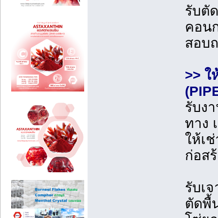
รับตั
คอนก
สอบ
>> ให
(PIP
รับงา
ทาง 
ให้เช
ก่อสร
รับเจ
ตัดพื