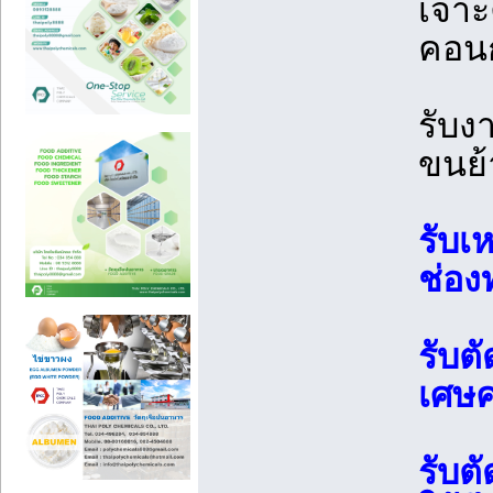
เจาะ
คอน
รับง
ขนย้
รับเ
ช่อง
รับต
เศษค
รับต