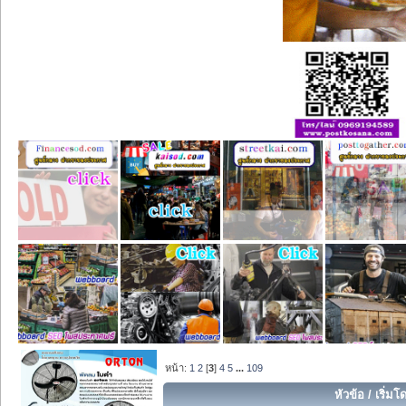
หน้า:
1
2
[
3
]
4
5
...
109
หัวข้อ
/
เริ่มโ