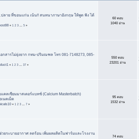
.ปลาย ที่ขอนแก่น เน้น!! สนทนาภาษาอังกฤษ ให้พูด ฟัง ได้
60 ตอบ
1040 อ่าน
post88
«
1
2
3
...
5
»
 เอกสารไม่ยุ่งยาก กทม-ปริมณฑล โทร 081-7148273, 085-
550 ตอบ
23201 อ่าน
oduct1
«
1
2
3
...
37
»
แคลเซียมมาสเตอร์แบทช์ (Calcium Masterbatch)
95 ตอบ
อเนตเม็ด
1532 อ่าน
icals10
«
1
2
3
...
7
»
วช่วยระบายอากาศ ลดร้อน เพิ่มผลผลิตในฟาร์มและโรงงาน
74 ตอบ