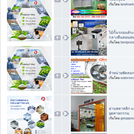
เริ่มโดย
landmar
ไม้กั้นรถยนต์ร
กลางคืนตอนฝ
เริ่มโดย
bestpost
จำหน่ายพัดลมกว
เริ่มโดย
waterse
ม่านพลาสติก แล
อุตสาหกรรม
เริ่มโดย
getuppos