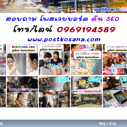
ดย
ตอบ
/
อ่าน