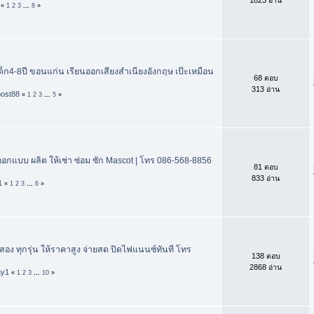
«
1
2
3
...
8
»
เด็ก4-8ปี ขอนแก่น เรียนออกเสียงสำเนียงอังกฤษ เป๊ะเหมือน
68 ตอบ
313 อ่าน
post88
«
1
2
3
...
5
»
กแบบ ผลิต ให้เช่า ซ่อม ซัก Mascot | โทร 086-568-8856
81 ตอบ
833 อ่าน
1
«
1
2
3
...
6
»
มือสอง ทุกรุ่น ให้ราคาสูง จ่ายสด ปิดไฟแนนซ์ทันที โทร
138 ตอบ
2868 อ่าน
ay1
«
1
2
3
...
10
»