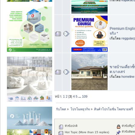
Premium Englis
จริง *
เริ่มโดย
reggular
ขายบ้านเดี่ยวชั
ต.บางเสร่
เริ่มโดย
homeline
หน้า:
1
2
[
3
]
4
5
...
109
รับโพส
»
โปรโมทธุรกิจ
»
สินค้าโปรโมชั่น โพสขายฟรี
หัวข้อปกติ
หัวข้อที่ถู
หัวข้อติดห
Hot Topic (More than 15 replies)