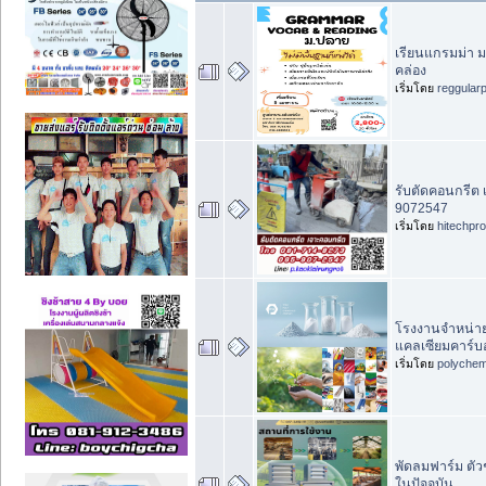
เรียนแกรมม่า ม
คล่อง
เริ่มโดย
reggular
รับตัดคอนกรีต
9072547
เริ่มโดย
hitechpr
โรงงานจำหน่าย
แคลเซียมคาร์บ
เริ่มโดย
polychem
พัดลมฟาร์ม ตั
ในปัจจุบัน