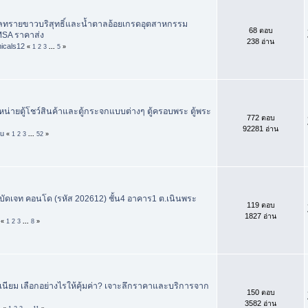
ลทรายขาวบริสุทธิ์และน้ำตาลอ้อยเกรดอุตสาหกรรม
68 ตอบ
SA ราคาส่ง
238 อ่าน
icals12
«
1
2
3
...
5
»
หน่ายตู้โชว์สินค้าและตู้กระจกแบบต่างๆ ตู้ครอบพระ ตู้พระ
772 ตอบ
92281 อ่าน
uu
«
1
2
3
...
52
»
ัดเจท คอนโด (รหัส 202612) ชั้น4 อาคาร1 ต.เนินพระ
119 ตอบ
1827 อ่าน
«
1
2
3
...
8
»
เนียม เลือกอย่างไรให้คุ้มค่า? เจาะลึกราคาและบริการจาก
150 ตอบ
3582 อ่าน
1