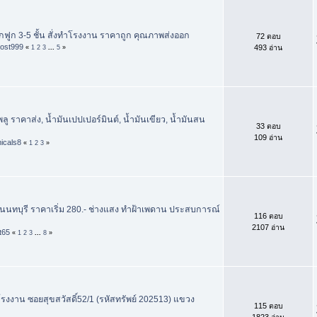
ฟูก 3-5 ชั้น สั่งทำโรงงาน ราคาถูก คุณภาพส่งออก
72 ตอบ
ost999
493 อ่าน
«
1
2
3
...
5
»
 ราคาส่ง, น้ำมันเปปเปอร์มินต์, น้ำมันเขียว, น้ำมันสน
33 ตอบ
109 อ่าน
icals8
«
1
2
3
»
นนทบุรี ราคาเริ่ม 280.- ช่างแสง ทำฝ้าเพดาน ประสบการณ์
116 ตอบ
2107 อ่าน
t65
«
1
2
3
...
8
»
โรงงาน ซอยสุขสวัสดิ์52/1 (รหัสทรัพย์ 202513) แขวง
115 ตอบ
1823 อ่าน