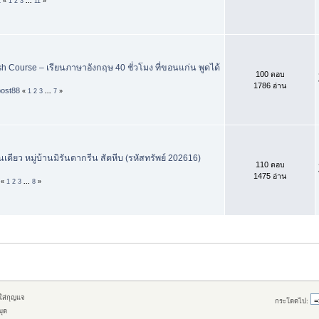
«
1
2
3
...
11
»
h Course – เรียนภาษาอังกฤษ 40 ชั่วโมง ที่ขอนแก่น พูดได้
100 ตอบ
1786 อ่าน
post88
«
1
2
3
...
7
»
้นเดียว หมู่บ้านมิรันดากรีน สัตหีบ (รหัสทรัพย์ 202616)
110 ตอบ
1475 อ่าน
«
1
2
3
...
8
»
กใส่กุญแจ
กระโดดไป:
มุด