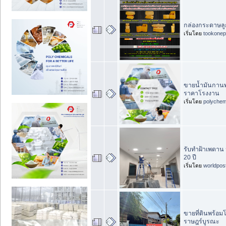
กล่องกระดาษลูก
เริ่มโดย
tookonep
ขายน้ำมันกานพลู
ราคาโรงงาน
เริ่มโดย
polychem
รับทำฝ้าเพดาน 
20 ปี
เริ่มโดย
worldpos
ขายที่ดินพร้อม
ราษฎร์บูรณะ