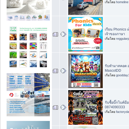
เริ่มโดย
homeline
เรียน Phonics 
เจ้าของภาษา
เริ่มโดย
reggular
รับทำมาสคอต ออ
MascotDD
เริ่มโดย
goodday
รับซื้อบิ๊กไบค์
0874090333
เริ่มโดย
factoryd