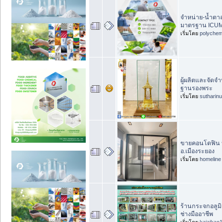
จำหน่าย-น้ำตา
มาตรฐาน ICUM
เริ่มโดย
polychem
ผู้ผลิตและจัดจำ
ฐานรองพระ
เริ่มโดย
sutharin
ขายคอนโดฟิน บ
อ.เมืองระยอง
เริ่มโดย
homeline
ร้านกระจกอลูมิ
ช่างมืออาชีพ
เริ่มโดย
kajaikao