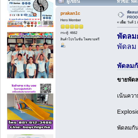
ผู้เขียน
หัวข้อ: พั
พัดลมก
prakan1c
PROOF
Hero Member
«
เมื่อ:
วันที่ 1
กระทู้: 4662
พัดลม
สินค้าโปรโมชั่น โพสขายฟรี
พัดลม
พัดลมก
ขายพัดล
เน้นความ
Explosi
พัดลมกัน