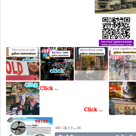
หน้า: [
1
]
2
3
...
20