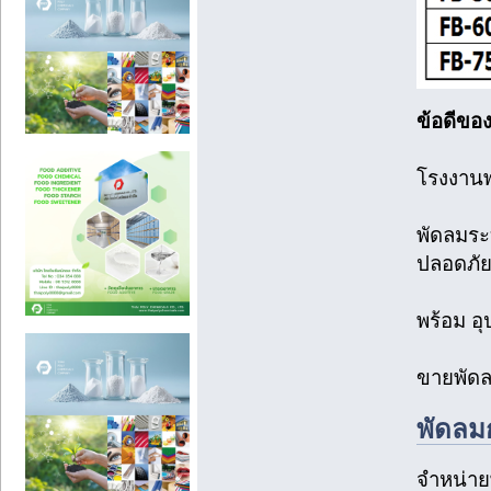
ข้อดีขอ
โรงงานพ่
พัดลมร
ปลอดภั
พร้อม อุ
ขายพัดล
พัดลม
จำหน่ายพ