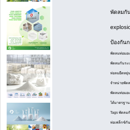
พัดลมกั
explosi
ป้องกันก
พัดลมท่อมอเต
พัดลมกันระเ
ท่อลมยืดหยุ่
จำหน่ายพัดล
พัดลมท่อมอเ
ได้มาตรฐาน 
Tags พัดลมกั
ท่อเฟล็กซ์กั