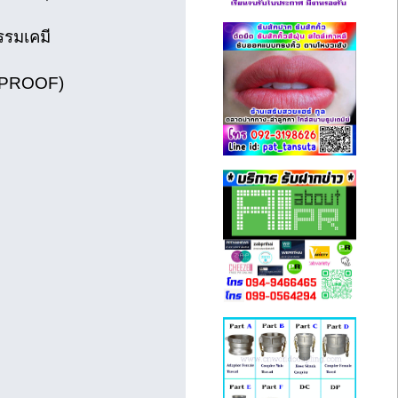
รรมเคมี
N-PROOF)