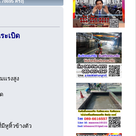
78695 ครั้ง)
ระเบิด
มแรงสูง
ิด
หูหิ้วข้างตัว