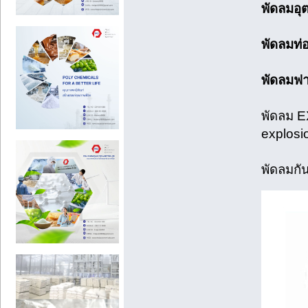
พัดลมอุ
พัดลมท่
พัดลมฟา
พัดลม E
explosi
พัดลมกั